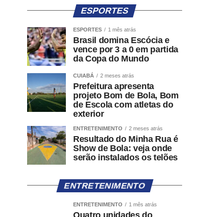
ESPORTES
ESPORTES
1 mês atrás
Brasil domina Escócia e
vence por 3 a 0 em partida
da Copa do Mundo
CUIABÁ
2 meses atrás
Prefeitura apresenta
projeto Bom de Bola, Bom
de Escola com atletas do
exterior
ENTRETENIMENTO
2 meses atrás
Resultado do Minha Rua é
Show de Bola: veja onde
serão instalados os telões
ENTRETENIMENTO
ENTRETENIMENTO
1 mês atrás
Quatro unidades do