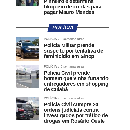
Pinheiro e determina
bloqueio de contas para
pagar Mauro Mendes
POLÍCIA
POLÍCIA
3 semanas atrás
Polícia Militar prende
suspeito por tentativa de
feminicídio em Sinop
POLÍCIA
3 semanas atrás
Polícia Civil prende
homem que vinha furtando
entregadores em shopping
de Cuiabá
POLÍCIA
3 semanas atrás
Polícia Civil cumpre 20
ordens judiciais contra
investigados por tráfico de
drogas em Rosário Oeste