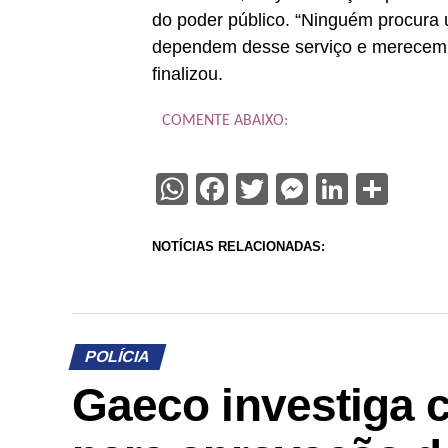
do poder público. “Ninguém procur
dependem desse serviço e merecem r
finalizou.
COMENTE ABAIXO:
WhatsApp
Facebook
Twitter
Messenge
Linked
Sha
NOTÍCIAS RELACIONADAS:
POLÍCIA
Gaeco investiga 