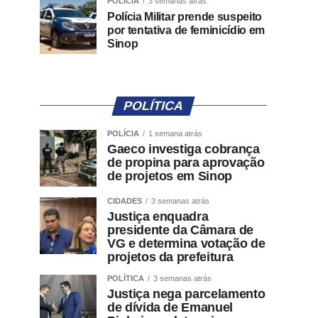
POLÍCIA
3 semanas atrás
Polícia Militar prende suspeito
por tentativa de feminicídio em
Sinop
POLÍTICA
POLÍCIA
1 semana atrás
Gaeco investiga cobrança
de propina para aprovação
de projetos em Sinop
CIDADES
3 semanas atrás
Justiça enquadra
presidente da Câmara de
VG e determina votação de
projetos da prefeitura
POLÍTICA
3 semanas atrás
Justiça nega parcelamento
de dívida de Emanuel