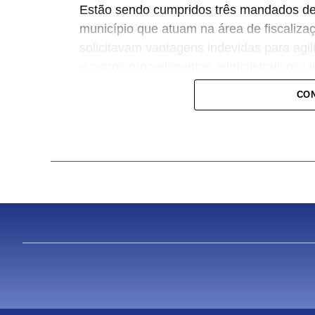
Estão sendo cumpridos três mandados de 
município que atuam na área de fiscaliza
solicitavam vantagens indevidas para agil
e outros procedimentos administrativos v
Urbano e Habitação.
CON
Os mandados estão sendo cumpridos nas 
da Prefeitura.
A Justiça autorizou, durante o cumprimen
celulares, documentos, projetos relacion
serão analisados pelas equipes do Gaec
Participam da operação equipes do Grupo 
Militar e a Força Tática de Sinop.
O Grupo de Atuação Especial Contra o Cr
permanente coordenada pelo Ministério 
integrada pela Polícia Civil, Polícia Milit
COMENTE ABAIXO: