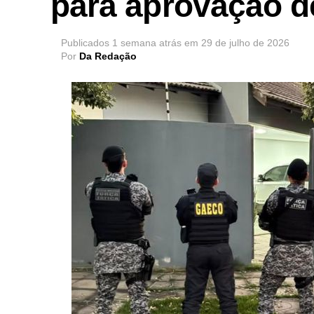
para aprovação d
Publicados
1 semana atrás
em
29 de julho de 2026
Por
Da Redação