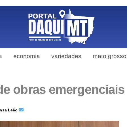
a
economia
variedades
mato grosso
e obras emergenciais
aysa Leão