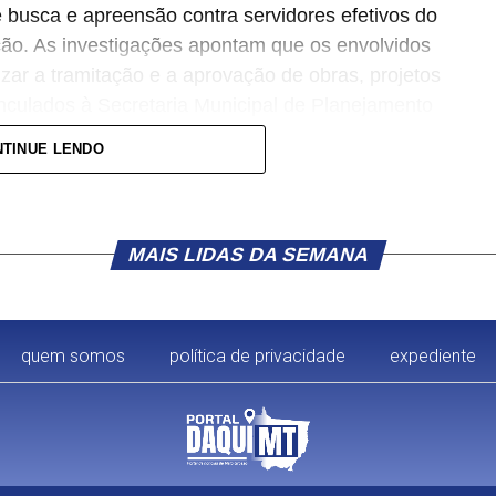
busca e apreensão contra servidores efetivos do
ção. As investigações apontam que os envolvidos
izar a tramitação e a aprovação de obras, projetos
inculados à Secretaria Municipal de Planejamento
TINUE LENDO
residências dos investigados e também na sede
to das ordens judiciais, a apreensão de aparelhos
ados à área de engenharia e outros materiais que
MAIS LIDAS DA SEMANA
o.
de Apoio e do Raio, do 11º Batalhão da Polícia
quem somos
política de privacidade
expediente
ime Organizado (Gaeco) é uma força-tarefa
Público do Estado de Mato Grosso (MPMT) e
ar, Polícia Penal e pelo Sistema Socioeducativo.