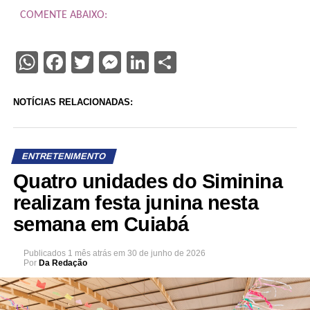
COMENTE ABAIXO:
WhatsApp
Facebook
Twitter
Messenger
LinkedIn
Share
NOTÍCIAS RELACIONADAS:
ENTRETENIMENTO
Quatro unidades do Siminina
realizam festa junina nesta
semana em Cuiabá
Publicados
1 mês atrás
em
30 de junho de 2026
Por
Da Redação