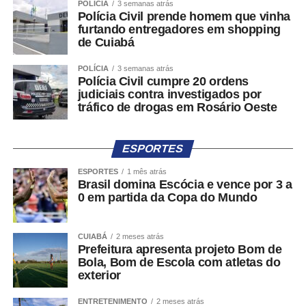
Data: Quarta-feira (01/07)
POLÍCIA
3 semanas atrás
Polícia Civil prende homem que vinha
Local: Unidade Getúlio
furtando entregadores em shopping
Horário: Período matutino, às 8h
de Cuiabá
Festa Junina
POLÍCIA
3 semanas atrás
Polícia Civil cumpre 20 ordens
Data: Quinta-feira (02/07)
judiciais contra investigados por
Local: Unidade Pedra 90
tráfico de drogas em Rosário Oeste
Horário: Período vespertino, às 14h
Festa Junina
ESPORTES
Data:
Sexta-feira (03/07)
ESPORTES
1 mês atrás
Local:
Unidade Sucuri
Brasil domina Escócia e vence por 3 a
Horário:
Período matutino, às 8h
0 em partida da Copa do Mundo
COMENTE ABAIXO:
CUIABÁ
2 meses atrás
Prefeitura apresenta projeto Bom de
Bola, Bom de Escola com atletas do
WhatsApp
Facebook
Twitter
Messenger
LinkedIn
Share
exterior
ENTRETENIMENTO
2 meses atrás