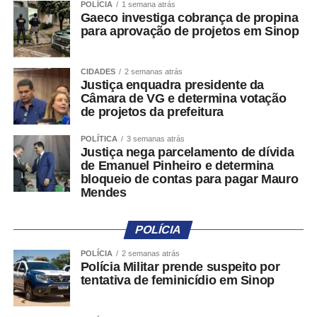
POLÍCIA
1 semana atrás
contribuindo para o desenvolvimento social, educacional
Gaeco investiga cobrança de propina
e emocional das participantes.
para aprovação de projetos em Sinop
CRONOGRAMA SEMANAL | 29/06 a 03/07
CIDADES
2 semanas atrás
Justiça enquadra presidente da
Festas Juninas
Câmara de VG e determina votação
de projetos da prefeitura
Data: Terça-feira (30/06)
Local: Unidade CPA
POLÍTICA
3 semanas atrás
Justiça nega parcelamento de dívida
Horário: Período matutino, às 8h
de Emanuel Pinheiro e determina
Horário: Período vespertino, às 14h
bloqueio de contas para pagar Mauro
Mendes
Cine Teatro Cuiabá | Filme: Zootopia 2
Data: Terça-feira (30/06)
POLÍCIA
Unidade: Pedra 90
Horário: Sessão matutina, às 8h
POLÍCIA
2 semanas atrás
Polícia Militar prende suspeito por
Horário: Sessão vespertina, às 14h
tentativa de feminicídio em Sinop
Festa Junina