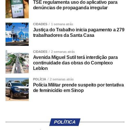
TSE regulamenta uso do aplicativo para
Guia.
denúncias de propaganda irregular
De acordo com a coordenadora do programa, Ivete
CIDADES
1 semana atrás
Carneiro de Souza, as festas juninas são abertas aos
Justiça do Trabalho inicia pagamento a 279
pais e responsáveis pelas meninas atendidas. O
trabalhadores da Santa Casa
momento reforça as ações de fortalecimento dos vínculos
entre as participantes, suas famílias e a comunidade.
CIDADES
2 semanas atrás
Avenida Miguel Sutil terá interdição para
Vinculado à Secretaria Municipal de Assistência Social,
continuidade das obras do Complexo
Direitos Humanos e Inclusão, o Programa Siminina tem
Leblon
como madrinha a primeira-dama de Cuiabá, Samantha
POLÍCIA
2 semanas atrás
Iris. Atualmente, a iniciativa atende 1.402 meninas, com
Polícia Militar prende suspeito por tentativa
idades entre 6 e 14 anos, em 18 unidades distribuídas
de feminicídio em Sinop
pela capital.
Além das atividades recreativas e culturais, o programa
oferece aulas de canto, balé, instrumentos musicais,
oficinas de matemática, práticas esportivas, rodas de
POLÍTICA
conversa, palestras, passeios culturais e apresentações,