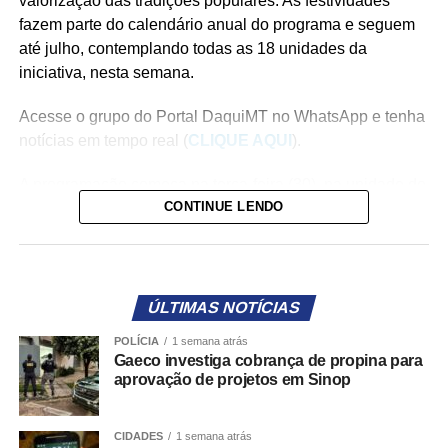
valorização das tradições populares. As festividades
fazem parte do calendário anual do programa e seguem
até julho, contemplando todas as 18 unidades da
iniciativa, nesta semana.
Acesse o grupo do Portal DaquiMT no WhatsApp e tenha
notícias em tempo real (
CLIQUE AQUI
).
A programação começa na terça-feira (30), na unidade do
CONTINUE LENDO
CPA, com festas nos períodos matutino, às 8h, e
vespertino, às 14h. Na quarta-feira (1º), a celebração será
realizada na unidade do Getúlio, às 8h. Já na quinta-feira
(2), será a vez da unidade Pedra 90 receber a festa, às
14h. Encerrando a programação semanal, na sexta-feira
ÚLTIMAS NOTÍCIAS
(3), a unidade Sucuri promoverá a comemoração às 8h.
POLÍCIA
1 semana atrás
Gaeco investiga cobrança de propina para
As festas juninas já foram realizadas nas unidades dos
aprovação de projetos em Sinop
bairros Jardim Vitória, Pascoal Ramos, 1º de Março, Três
Barras, Novo Colorado, Altos da Boa Vista, Tijucal,
CIDADES
1 semana atrás
Jardim Renascer e Capão do Gama, além do Distrito da