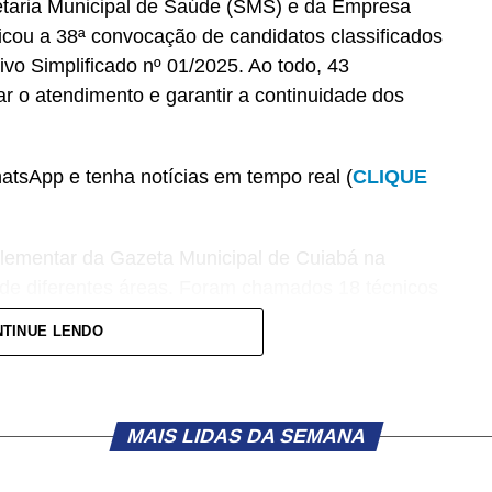
retaria Municipal de Saúde (SMS) e da Empresa
cou a 38ª convocação de candidatos classificados
vo Simplificado nº 01/2025. Ao todo, 43
ar o atendimento e garantir a continuidade dos
tsApp e tenha notícias em tempo real (
CLIQUE
plementar da Gazeta Municipal de Cuiabá na
s de diferentes áreas. Foram chamados 18 técnicos
ciais administrativos recepcionistas, quatro
TINUE LENDO
o técnicos em farmácia, dois oficiais
 segurança do trabalho e um farmacêutico.
e da Empresa Cuiabana de Saúde Pública
MAIS LIDAS DA SEMANA
Souza, s/nº, bairro Ribeirão do Lipa, em Cuiabá,
as 8h às 11h30, para apresentação da