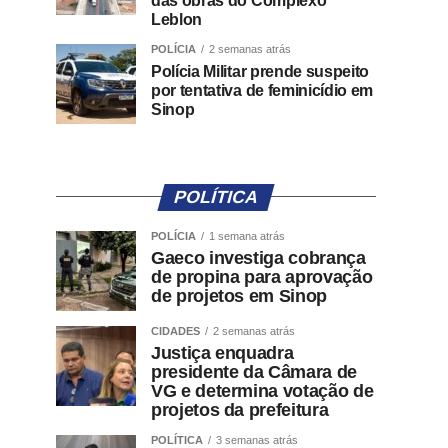
das obras do Complexo
Leblon
POLÍCIA
2 semanas atrás
Polícia Militar prende suspeito
por tentativa de feminicídio em
Sinop
POLÍTICA
POLÍCIA
1 semana atrás
Gaeco investiga cobrança
de propina para aprovação
de projetos em Sinop
CIDADES
2 semanas atrás
Justiça enquadra
presidente da Câmara de
VG e determina votação de
projetos da prefeitura
POLÍTICA
3 semanas atrás