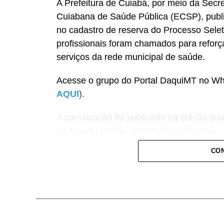
A Prefeitura de Cuiabá, por meio da Sec
Cuiabana de Saúde Pública (ECSP), publi
no cadastro de reserva do Processo Seleti
profissionais foram chamados para reforç
serviços da rede municipal de saúde.
Acesse o grupo do Portal DaquiMT no Wha
AQUI
).
A convocação foi publicada na edição su
sexta-feira (10) e contempla profissionai
de enfermagem, cinco enfermeiros, oito ofi
CON
técnicos administrativos comerciais, quatr
administrativos porteiros, um técnico em
Os convocados devem comparecer à sed
(ECSP), localizada na Rua Orivaldo M. de 
nos dias 13, 14 e 15 de julho de 2026, d