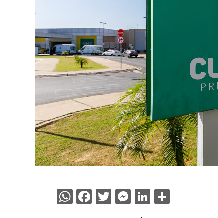
WhatsApp
Facebook
Twitter
Messenger
LinkedIn
Share