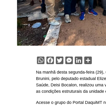
WhatsApp
Facebook
Twitter
Messenge
Linked
Sha
Na manhã desta segunda-feira (29), u
Brunini, pelo deputado estadual Eliz
Saúde, Deisi Bocalon, realizou uma vis
as condições estruturais da unidade
Acesse o grupo do Portal DaquiMT n