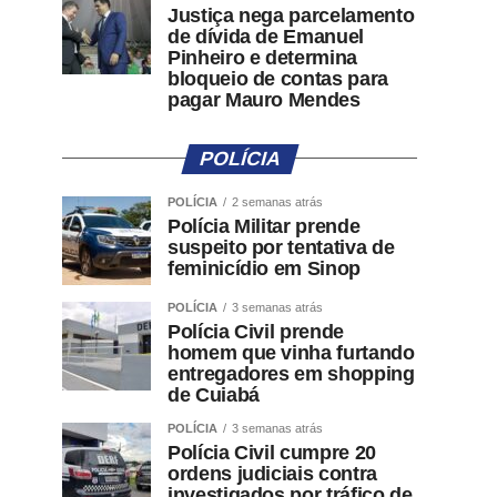
Justiça nega parcelamento
de dívida de Emanuel
Pinheiro e determina
bloqueio de contas para
pagar Mauro Mendes
POLÍCIA
POLÍCIA
2 semanas atrás
Polícia Militar prende
suspeito por tentativa de
feminicídio em Sinop
POLÍCIA
3 semanas atrás
Polícia Civil prende
homem que vinha furtando
entregadores em shopping
de Cuiabá
POLÍCIA
3 semanas atrás
Polícia Civil cumpre 20
ordens judiciais contra
investigados por tráfico de