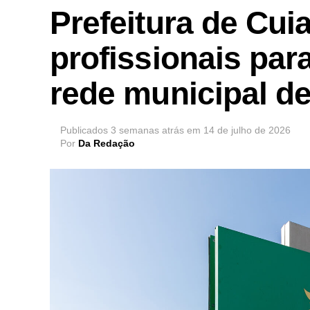
Prefeitura de Cu
profissionais par
rede municipal d
Publicados
3 semanas atrás
em
14 de julho de 2026
Por
Da Redação