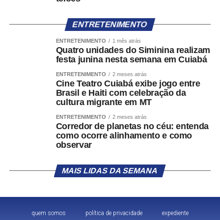
desinformação capaz de afetar a integridade do processo
eleitoral, ou os canais eletrônicos do Ministério Público
ENTRETENIMENTO
Eleitoral (MPE) da respectiva unidade da Federação,
ENTRETENIMENTO
1 mês atrás
destinados ao recebimento de denúncias sobre crimes
Quatro unidades do Siminina realizam
eleitorais e outros ilícitos que afetem a disputa na
festa junina nesta semana em Cuiabá
circunscrição.
ENTRETENIMENTO
2 meses atrás
Cine Teatro Cuiabá exibe jogo entre
Gestão pelas unidades da Justiça Eleitoral
Brasil e Haiti com celebração da
cultura migrante em MT
No Pardal ADM, módulo de uso exclusivo da Justiça
ENTRETENIMENTO
2 meses atrás
Eleitoral, os Tribunais Regionais Eleitorais e os juízos
Corredor de planetas no céu: entenda
como ocorre alinhamento e como
eleitorais poderão gerenciar as denúncias recebidas por
observar
meio de diferentes perfis de acesso, como administrador,
triagem, cartório e consulta. O sistema também permitirá
configurar regras para encaminhar automaticamente as
MAIS LIDAS DA SEMANA
denúncias às zonas eleitorais competentes, com base em
critérios como município, categoria da ocorrência ou
equipes responsáveis pela análise.
quem somos
política de privacidade
expediente