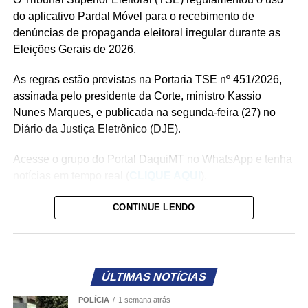
do aplicativo Pardal Móvel para o recebimento de
denúncias de propaganda eleitoral irregular durante as
Eleições Gerais de 2026.
As regras estão previstas na Portaria TSE nº 451/2026,
assinada pelo presidente da Corte, ministro Kassio
Nunes Marques, e publicada na segunda-feira (27) no
Diário da Justiça Eletrônico (DJE).
Acesse o grupo do Portal DaquiMT no WhatsApp e tenha
notícias em tempo real (
CLIQUE AQUI
).
A ferramenta estará disponível a partir de 16 de agosto,
CONTINUE LENDO
data de início da propaganda eleitoral, e permitirá que
eleitores encaminhem denúncias diretamente aos
Tribunais Regionais Eleitorais (TREs), responsáveis pelo
exercício do poder de polícia sobre a propaganda
ÚLTIMAS NOTÍCIAS
eleitoral.
POLÍCIA
1 semana atrás