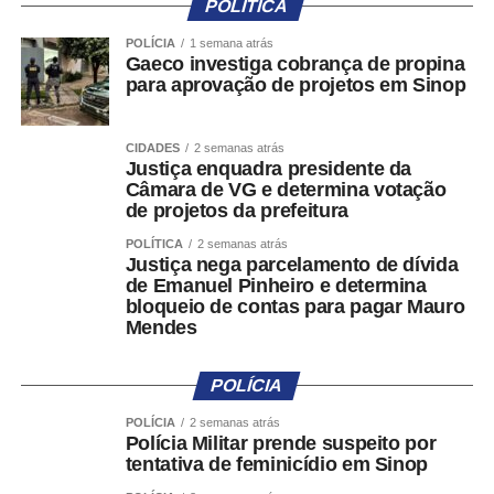
POLÍTICA
Para acessar o aplicativo, a pessoa usuária deverá se
identificar por meio do e-Título ou da plataforma Gov.br. A
POLÍCIA
1 semana atrás
norma, contudo, assegura que a identidade da pessoa
Gaeco investiga cobrança de propina
para aprovação de projetos em Sinop
denunciante permanecerá protegida por sigilo,
independentemente da forma de autenticação utilizada.
CIDADES
2 semanas atrás
Classificação das denúncias
Justiça enquadra presidente da
Câmara de VG e determina votação
de projetos da prefeitura
Ao registrar uma nova denúncia, a pessoa usuária deverá
informar a descrição da suposta irregularidade. Em
POLÍTICA
2 semanas atrás
Justiça nega parcelamento de dívida
seguida, um agente automatizado fará uma classificação
de Emanuel Pinheiro e determina
preliminar da ocorrência em duas categorias: propaganda
bloqueio de contas para pagar Mauro
eleitoral irregular na internet e outras formas de
Mendes
propaganda eleitoral irregular.
POLÍCIA
Antes do preenchimento das informações
complementares, o sistema apresentará orientações
POLÍCIA
2 semanas atrás
Polícia Militar prende suspeito por
sobre quais condutas são permitidas ou proibidas pela
tentativa de feminicídio em Sinop
legislação eleitoral, de acordo com o tipo de denúncia