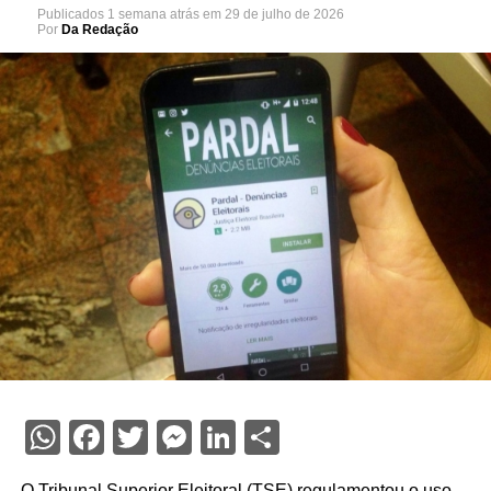
Publicados
1 semana atrás
em
29 de julho de 2026
Por
Da Redação
WhatsApp
Facebook
Twitter
Messenger
LinkedIn
Share
O Tribunal Superior Eleitoral (TSE) regulamentou o uso