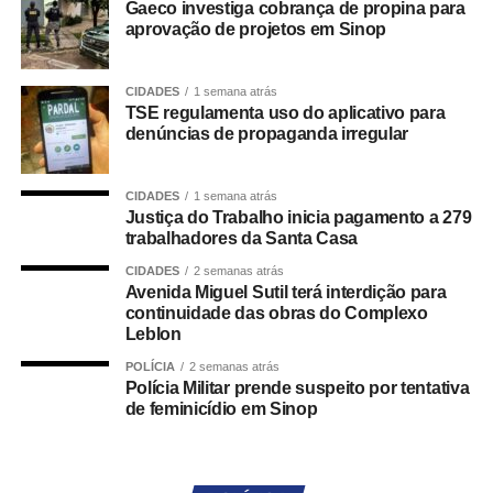
Gaeco investiga cobrança de propina para
O objetivo é facilitar a participação da sociedade na
aprovação de projetos em Sinop
fiscalização do cumprimento das regras eleitorais,
tornando mais ágil o encaminhamento de informações
CIDADES
1 semana atrás
sobre eventuais irregularidades.
TSE regulamenta uso do aplicativo para
denúncias de propaganda irregular
Como funcionará o Pardal
De acordo com a portaria, o sistema será composto por
CIDADES
1 semana atrás
Justiça do Trabalho inicia pagamento a 279
três módulos:
trabalhadores da Santa Casa
– Pardal Móvel: aplicativo gratuito disponível para
CIDADES
2 semanas atrás
Avenida Miguel Sutil terá interdição para
smartphones e tablets nas plataformas Google Play e App
continuidade das obras do Complexo
Store;
Leblon
– Pardal ADM: ambiente de uso exclusivo da Justiça
POLÍCIA
2 semanas atrás
Eleitoral para gestão de dados apresentados em
Polícia Militar prende suspeito por tentativa
denúncias relativas à respectiva circunscrição;
de feminicídio em Sinop
– Pardal Web: plataforma destinada ao acompanhamento
de estatísticas das denúncias registradas.