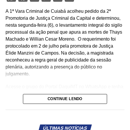
A 1ª Vara Criminal de Cuiabá acolheu pedido da 2ª
Promotoria de Justiça Criminal da Capital e determinou,
nesta segunda-feira (6), o levantamento integral do sigilo
processual da ação penal que apura as mortes de Thays
Machado e Willian Cesar Moreno. O requerimento foi
protocolado em 2 de julho pela promotora de Justiça
Élide Manzini de Campos. Na decisão, a magistrada
reconheceu a regra geral de publicidade da sessão
plenária, autorizando a presença do público no
julgamento.
Acesse o grupo do Portal DaquiMT no WhatsApp e tenha
notícias em tempo real (
CLIQUE AQUI
).
CONTINUE LENDO
Inicialmente marcado para esta terça-feira (7), o
julgamento de Carlos Alberto Gomes Bezerra foi
redesignado pela Justiça para o dia 21 de julho de 2026,
às 9h, após pedido da defesa relacionado ao acesso a
ÚLTIMAS NOTÍCIAS