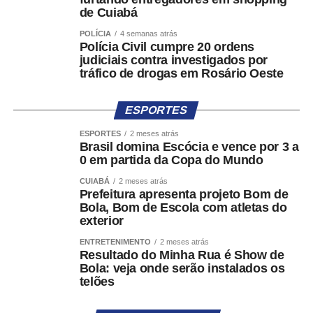
magistrada destacou ainda que a publicidade dos atos
de Cuiabá
processuais constitui regra constitucional e que o próprio
POLÍCIA
4 semanas atrás
Ministério Público, após diálogo com os familiares das
Polícia Civil cumpre 20 ordens
vítimas, manifestou-se favoravelmente à abertura da
judiciais contra investigados por
tráfico de drogas em Rosário Oeste
sessão.
Apesar do levantamento do sigilo, a decisão estabelece
ESPORTES
restrições para a cobertura do julgamento. A cobertura
ESPORTES
2 meses atrás
televisiva da sessão ficará limitada à assessoria de
Brasil domina Escócia e vence por 3 a
imprensa oficial do Tribunal de Justiça de Mato Grosso,
0 em partida da Copa do Mundo
sendo vedado o acesso ao plenário de equipes de
CUIABÁ
2 meses atrás
emissoras e demais veículos de comunicação. Também
Prefeitura apresenta projeto Bom de
permanece proibida a captação e divulgação de imagens
Bola, Bom de Escola com atletas do
exterior
que permitam a identificação do réu e dos jurados. O
acesso do público em geral, contudo, está autorizado.
ENTRETENIMENTO
2 meses atrás
Resultado do Minha Rua é Show de
Bola: veja onde serão instalados os
COMENTE ABAIXO:
telões