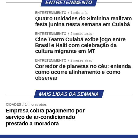
WhatsApp
Facebook
Twitter
Messenger
LinkedIn
Share
ENTRETENIMENTO
ENTRETENIMENTO
1 mês atrás
Quatro unidades do Siminina realizam
festa junina nesta semana em Cuiabá
ENTRETENIMENTO
2 meses atrás
Cine Teatro Cuiabá exibe jogo entre
Brasil e Haiti com celebração da
cultura migrante em MT
ENTRETENIMENTO
2 meses atrás
Corredor de planetas no céu: entenda
como ocorre alinhamento e como
observar
MAIS LIDAS DA SEMANA
CIDADES
14 horas atrás
Empresa cobra pagamento por
serviço de ar-condicionado
prestado a moradora