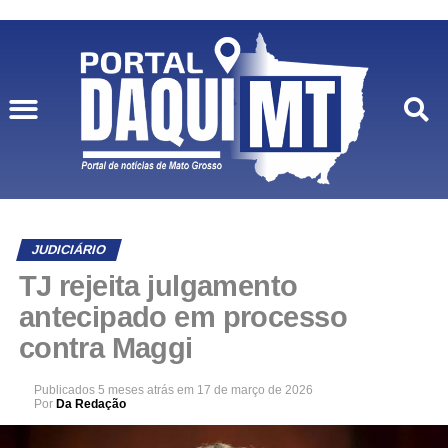
Mato Grosso
JUDICIÁRIO
TJ rejeita julgamento
antecipado em processo
contra Maggi
Publicados
5 meses atrás
em
17 de março de 2026
Por
Da Redação