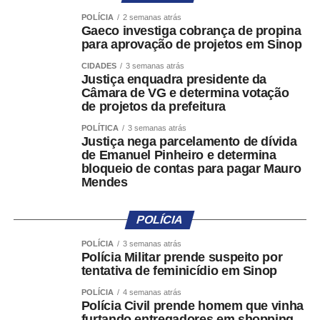
companheiro da vítima e de sua superioridade física para
POLÍCIA
2 semanas atrás
exercer controle e violência contra Thays Machado,
Gaeco investiga cobrança de propina
evidenciando menosprezo à condição feminina da vítima
para aprovação de projetos em Sinop
e enquadrando o caso nas hipóteses legais de
CIDADES
3 semanas atrás
feminicídio.
Justiça enquadra presidente da
Câmara de VG e determina votação
de projetos da prefeitura
Em relação à morte de Willian Cesar Moreno, o Ministério
Público denunciou o acusado por homicídio qualificado
POLÍTICA
3 semanas atrás
Justiça nega parcelamento de dívida
por motivo torpe, emprego de meio cruel e recurso que
de Emanuel Pinheiro e determina
impossibilitou a defesa da vítima. Conforme a acusação,
bloqueio de contas para pagar Mauro
a ação foi premeditada e executada de forma a
Mendes
surpreender o casal, impedindo qualquer possibilidade
efetiva de reação ou fuga diante dos disparos efetuados
POLÍCIA
pelo acusado.
POLÍCIA
3 semanas atrás
Polícia Militar prende suspeito por
Ao analisar o pedido, a juíza Mônica Catarina Perri
tentativa de feminicídio em Sinop
Siqueira entendeu que não há, neste momento, risco
concreto à intimidade das vítimas ou de terceiros que
POLÍCIA
4 semanas atrás
Polícia Civil prende homem que vinha
justifique a manutenção do segredo de Justiça. A
furtando entregadores em shopping