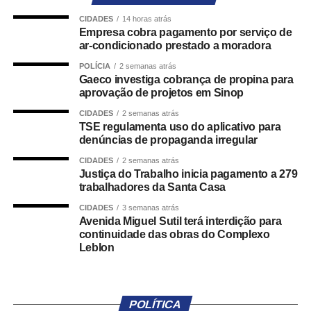
materiais produzidos durante a investigação.
CIDADES
14 horas atrás
Empresa cobra pagamento por serviço de
Filho do ex-deputado federal Carlos Bezerra, Carlos
ar-condicionado prestado a moradora
Alberto Gomes Bezerra é réu confesso e está preso.
POLÍCIA
2 semanas atrás
Conforme denúncia do Ministério Público de Mato Grosso
Gaeco investiga cobrança de propina para
(MPMT), o feminicídio foi praticado por motivo torpe,
aprovação de projetos em Sinop
relacionado à inconformidade com o fim do
CIDADES
2 semanas atrás
relacionamento amoroso, mediante extrema violência e
TSE regulamenta uso do aplicativo para
denúncias de propaganda irregular
em circunstâncias que impossibilitaram qualquer reação
da vítima.
CIDADES
2 semanas atrás
Justiça do Trabalho inicia pagamento a 279
trabalhadores da Santa Casa
Para o MPMT, a conduta demonstrou elevado grau de
crueldade, uma vez que os disparos foram efetuados em
CIDADES
3 semanas atrás
plena luz do dia, em área urbana com intensa circulação
Avenida Miguel Sutil terá interdição para
continuidade das obras do Complexo
de pessoas, utilizando uma pistola semiautomática.
Leblon
O MPMT sustenta ainda que o crime ocorreu em contexto
de violência doméstica e de gênero. Segundo a
denúncia, o acusado se valeu da condição de ex-
POLÍTICA