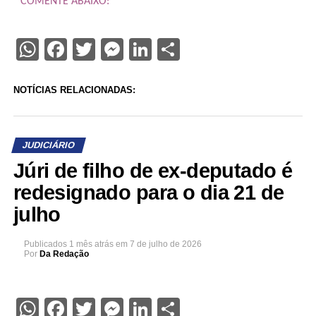
COMENTE ABAIXO:
WhatsApp
Facebook
Twitter
Messenger
LinkedIn
Share
NOTÍCIAS RELACIONADAS:
JUDICIÁRIO
Júri de filho de ex-deputado é
redesignado para o dia 21 de
julho
Publicados
1 mês atrás
em
7 de julho de 2026
Por
Da Redação
WhatsApp
Facebook
Twitter
Messenger
LinkedIn
Share