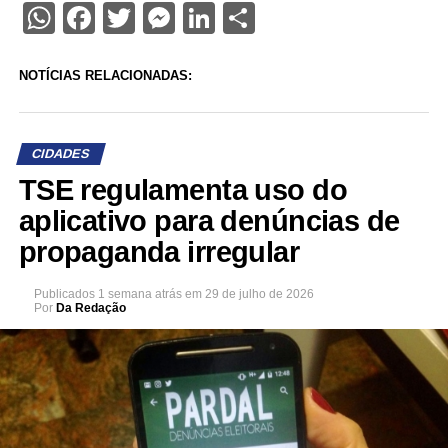
WhatsApp
Facebook
Twitter
Messenger
LinkedIn
Share
NOTÍCIAS RELACIONADAS:
CIDADES
TSE regulamenta uso do
aplicativo para denúncias de
propaganda irregular
Publicados
1 semana atrás
em
29 de julho de 2026
Por
Da Redação