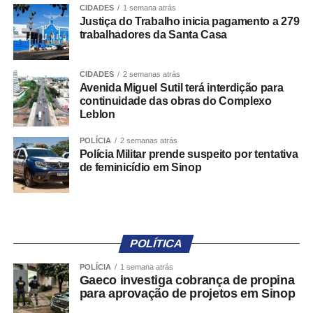
De acordo com a portaria, o sistema será composto por
CIDADES
1 semana atrás
Justiça do Trabalho inicia pagamento a 279
três módulos:
trabalhadores da Santa Casa
– Pardal Móvel: aplicativo gratuito disponível para
smartphones e tablets nas plataformas Google Play e App
CIDADES
2 semanas atrás
Store;
Avenida Miguel Sutil terá interdição para
continuidade das obras do Complexo
– Pardal ADM: ambiente de uso exclusivo da Justiça
Leblon
Eleitoral para gestão de dados apresentados em
denúncias relativas à respectiva circunscrição;
POLÍCIA
2 semanas atrás
– Pardal Web: plataforma destinada ao acompanhamento
Polícia Militar prende suspeito por tentativa
de feminicídio em Sinop
de estatísticas das denúncias registradas.
Para acessar o aplicativo, a pessoa usuária deverá se
identificar por meio do e-Título ou da plataforma Gov.br. A
norma, contudo, assegura que a identidade da pessoa
POLÍTICA
denunciante permanecerá protegida por sigilo,
independentemente da forma de autenticação utilizada.
POLÍCIA
1 semana atrás
Gaeco investiga cobrança de propina
para aprovação de projetos em Sinop
Classificação das denúncias