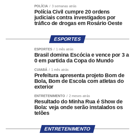
Após o envio, o sistema gerará um número de protocolo
POLÍCIA
3 semanas atrás
Polícia Civil cumpre 20 ordens
para acompanhamento da denúncia, que poderá ser
judiciais contra investigados por
consultada tanto no aplicativo quanto por meio de um link
tráfico de drogas em Rosário Oeste
enviado ao e-mail informado pela pessoa denunciante.
ESPORTES
Encaminhamento para outros canais
ESPORTES
1 mês atrás
A portaria também prevê situações em que a denúncia
Brasil domina Escócia e vence por 3 a
0 em partida da Copa do Mundo
não se enquadra no escopo do Pardal. Nesses casos, a
pessoa será direcionada para os canais apropriados,
CUIABÁ
1 mês atrás
Prefeitura apresenta projeto Bom de
como o Sistema de Alertas de Desinformação Eleitoral
Bola, Bom de Escola com atletas do
(SIADE), utilizado para comunicações relacionadas à
exterior
desinformação capaz de afetar a integridade do processo
ENTRETENIMENTO
2 meses atrás
eleitoral, ou os canais eletrônicos do Ministério Público
Resultado do Minha Rua é Show de
Eleitoral (MPE) da respectiva unidade da Federação,
Bola: veja onde serão instalados os
destinados ao recebimento de denúncias sobre crimes
telões
eleitorais e outros ilícitos que afetem a disputa na
circunscrição.
ENTRETENIMENTO