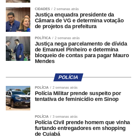
Ao registrar uma nova denúncia, a pessoa usuária deverá
CIDADES
2 semanas atrás
Justiça enquadra presidente da
informar a descrição da suposta irregularidade. Em
Câmara de VG e determina votação
seguida, um agente automatizado fará uma classificação
de projetos da prefeitura
preliminar da ocorrência em duas categorias: propaganda
eleitoral irregular na internet e outras formas de
POLÍTICA
2 semanas atrás
Justiça nega parcelamento de dívida
propaganda eleitoral irregular.
de Emanuel Pinheiro e determina
bloqueio de contas para pagar Mauro
Antes do preenchimento das informações
Mendes
complementares, o sistema apresentará orientações
sobre quais condutas são permitidas ou proibidas pela
POLÍCIA
legislação eleitoral, de acordo com o tipo de denúncia
selecionado. A medida busca reduzir registros
POLÍCIA
2 semanas atrás
Polícia Militar prende suspeito por
equivocados ou sem fundamento.
tentativa de feminicídio em Sinop
A classificação sugerida pelo sistema poderá ser alterada
pelo próprio denunciante. Além da descrição do fato, será
POLÍCIA
3 semanas atrás
Polícia Civil prende homem que vinha
possível anexar fotos, vídeos, áudios ou endereços
furtando entregadores em shopping
eletrônicos relacionados à irregularidade apontada.
de Cuiabá