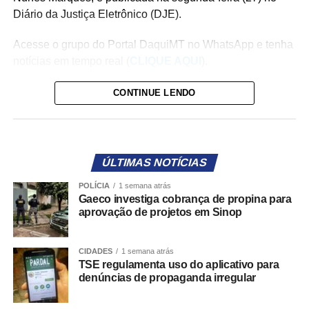
Diário da Justiça Eletrônico (DJE).
Acesse o grupo do Portal DaquiMT no WhatsApp e tenha
notícias em tempo real (
CLIQUE AQUI
).
A ferramenta estará disponível a partir de 16 de agosto,
CONTINUE LENDO
data de início da propaganda eleitoral, e permitirá que
eleitores encaminhem denúncias diretamente aos
Tribunais Regionais Eleitorais (TREs), responsáveis pelo
exercício do poder de polícia sobre a propaganda
ÚLTIMAS NOTÍCIAS
eleitoral.
POLÍCIA
1 semana atrás
Gaeco investiga cobrança de propina para
O objetivo é facilitar a participação da sociedade na
aprovação de projetos em Sinop
fiscalização do cumprimento das regras eleitorais,
tornando mais ágil o encaminhamento de informações
CIDADES
1 semana atrás
sobre eventuais irregularidades.
TSE regulamenta uso do aplicativo para
denúncias de propaganda irregular
Como funcionará o Pardal