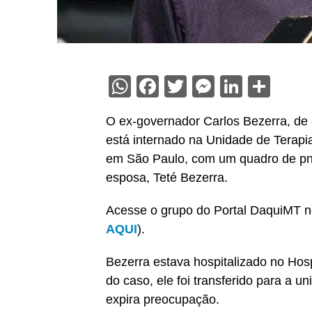
WhatsApp
Facebook
Twitter
Messenge
Linked
Sha
O ex-governador Carlos Bezerra, de 
está internado na Unidade de Terapia 
em São Paulo, com um quadro de pn
esposa, Teté Bezerra.
Acesse o grupo do Portal DaquiMT n
AQUI
).
Bezerra estava hospitalizado no Hos
do caso, ele foi transferido para a u
expira preocupação.