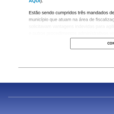
AQUI
).
Estão sendo cumpridos três mandados de 
município que atuam na área de fiscaliza
solicitavam vantagens indevidas para agil
e outros procedimentos administrativos v
Urbano e Habitação.
CON
Os mandados estão sendo cumpridos nas 
da Prefeitura.
A Justiça autorizou, durante o cumprimen
celulares, documentos, projetos relacion
serão analisados pelas equipes do Gaec
Participam da operação equipes do Grupo 
Militar e a Força Tática de Sinop.
O Grupo de Atuação Especial Contra o Cr
permanente coordenada pelo Ministério 
integrada pela Polícia Civil, Polícia Milit