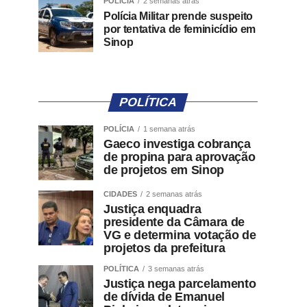
POLÍCIA
2 semanas atrás
Polícia Militar prende suspeito
por tentativa de feminicídio em
Sinop
POLÍTICA
POLÍCIA
1 semana atrás
Gaeco investiga cobrança
de propina para aprovação
de projetos em Sinop
CIDADES
2 semanas atrás
Justiça enquadra
presidente da Câmara de
VG e determina votação de
projetos da prefeitura
POLÍTICA
3 semanas atrás
Justiça nega parcelamento
de dívida de Emanuel