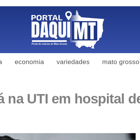
a
economia
variedades
mato grosso
á na UTI em hospital d