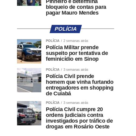
Pinheiro e determina
bloqueio de contas para
pagar Mauro Mendes
POLÍCIA
POLÍCIA
2 semanas atrás
Polícia Militar prende
suspeito por tentativa de
feminicídio em Sinop
POLÍCIA
3 semanas atrás
Polícia Civil prende
homem que vinha furtando
entregadores em shopping
de Cuiabá
POLÍCIA
3 semanas atrás
Polícia Civil cumpre 20
ordens judiciais contra
investigados por tráfico de
drogas em Rosário Oeste