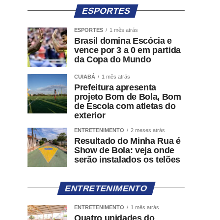
ESPORTES
ESPORTES
1 mês atrás
Brasil domina Escócia e
vence por 3 a 0 em partida
da Copa do Mundo
CUIABÁ
1 mês atrás
Prefeitura apresenta
projeto Bom de Bola, Bom
de Escola com atletas do
exterior
ENTRETENIMENTO
2 meses atrás
Resultado do Minha Rua é
Show de Bola: veja onde
serão instalados os telões
ENTRETENIMENTO
ENTRETENIMENTO
1 mês atrás
Quatro unidades do