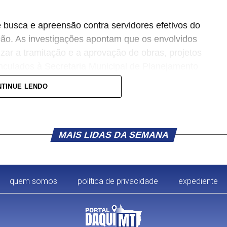
busca e apreensão contra servidores efetivos do
ção. As investigações apontam que os envolvidos
izar a tramitação e a aprovação de obras, projetos
inculados à Secretaria Municipal de Planejamento
TINUE LENDO
residências dos investigados e também na sede
to das ordens judiciais, a apreensão de aparelhos
ados à área de engenharia e outros materiais que
MAIS LIDAS DA SEMANA
o.
de Apoio e do Raio, do 11º Batalhão da Polícia
quem somos
política de privacidade
expediente
ime Organizado (Gaeco) é uma força-tarefa
Público do Estado de Mato Grosso (MPMT) e
ar, Polícia Penal e pelo Sistema Socioeducativo.