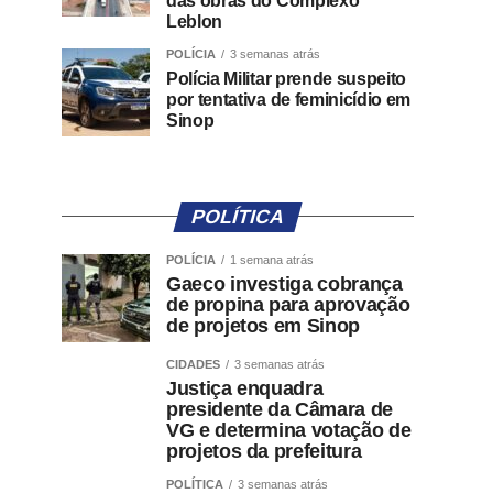
das obras do Complexo
Leblon
POLÍCIA
3 semanas atrás
Polícia Militar prende suspeito
por tentativa de feminicídio em
Sinop
POLÍTICA
POLÍCIA
1 semana atrás
Gaeco investiga cobrança
de propina para aprovação
de projetos em Sinop
CIDADES
3 semanas atrás
Justiça enquadra
presidente da Câmara de
VG e determina votação de
projetos da prefeitura
POLÍTICA
3 semanas atrás