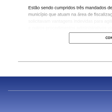
Estão sendo cumpridos três mandados de 
município que atuam na área de fiscaliza
solicitavam vantagens indevidas para agil
e outros procedimentos administrativos v
Urbano e Habitação.
CON
Os mandados estão sendo cumpridos nas 
da Prefeitura.
A Justiça autorizou, durante o cumprimen
celulares, documentos, projetos relacion
serão analisados pelas equipes do Gaec
Participam da operação equipes do Grupo 
Militar e a Força Tática de Sinop.
O Grupo de Atuação Especial Contra o Cr
permanente coordenada pelo Ministério 
integrada pela Polícia Civil, Polícia Milit