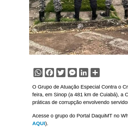
WhatsApp
Facebook
Twitter
Messenger
LinkedIn
Share
O Grupo de Atuação Especial Contra o Cr
feira, em Sinop (a 481 km de Cuiabá), a
práticas de corrupção envolvendo servidor
Acesse o grupo do Portal DaquiMT no Wha
AQUI
).