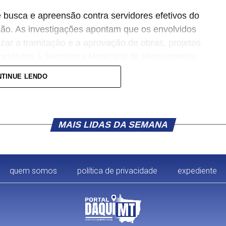
busca e apreensão contra servidores efetivos do
ção. As investigações apontam que os envolvidos
izar a tramitação e a aprovação de obras, projetos
inculados à Secretaria Municipal de Planejamento
TINUE LENDO
residências dos investigados e também na sede
to das ordens judiciais, a apreensão de aparelhos
ados à área de engenharia e outros materiais que
MAIS LIDAS DA SEMANA
o.
de Apoio e do Raio, do 11º Batalhão da Polícia
quem somos
política de privacidade
expediente
ime Organizado (Gaeco) é uma força-tarefa
Público do Estado de Mato Grosso (MPMT) e
ar, Polícia Penal e pelo Sistema Socioeducativo.