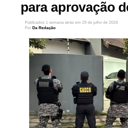
para aprovação d
Publicados
1 semana atrás
em
29 de julho de 2026
Por
Da Redação