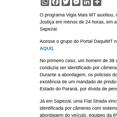
WhatsApp
Facebook
Twitter
Messenge
Linked
Sha
O programa Vigia Mais MT auxiliou, n
Justiça em menos de 24 horas, em a
Sapezal.
Acesse o grupo do Portal DaquiMT n
AQUI
).
No primeiro caso, um homem de 38 a
conduzia ser identificado por câmer
Durante a abordagem, os policiais do
existência de um mandado de prisão c
Estado do Paraná, por dívida de pens
Já em Sapezal, uma Fiat Strada vinc
identificada por câmeras com sistem
abordagem do veículo, equipes da 6ª