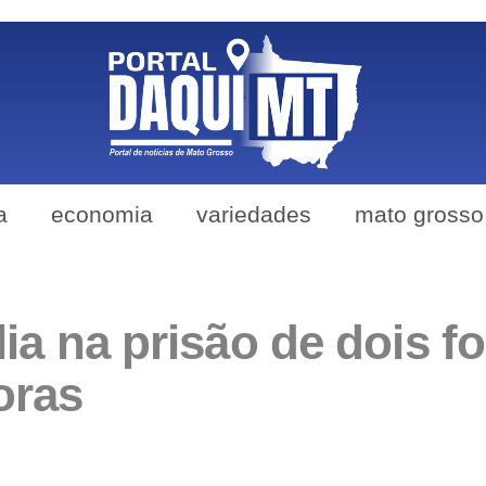
a
economia
variedades
mato grosso
lia na prisão de dois f
oras