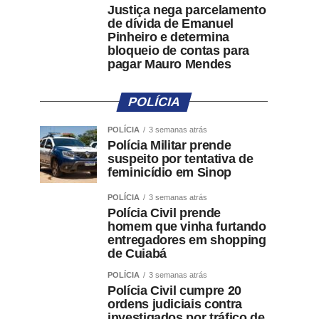
Justiça nega parcelamento
de dívida de Emanuel
Pinheiro e determina
bloqueio de contas para
pagar Mauro Mendes
POLÍCIA
POLÍCIA
3 semanas atrás
Polícia Militar prende
suspeito por tentativa de
feminicídio em Sinop
POLÍCIA
3 semanas atrás
Polícia Civil prende
homem que vinha furtando
entregadores em shopping
de Cuiabá
POLÍCIA
3 semanas atrás
Polícia Civil cumpre 20
ordens judiciais contra
investigados por tráfico de