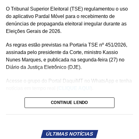
O Tribunal Superior Eleitoral (TSE) regulamentou o uso
do aplicativo Pardal Móvel para o recebimento de
denúncias de propaganda eleitoral irregular durante as
Eleições Gerais de 2026.
As regras estão previstas na Portaria TSE nº 451/2026,
assinada pelo presidente da Corte, ministro Kassio
Nunes Marques, e publicada na segunda-feira (27) no
Diário da Justiça Eletrônico (DJE).
Acesse o grupo do Portal DaquiMT no WhatsApp e tenha
notícias em tempo real (
CLIQUE AQUI
).
A ferramenta estará disponível a partir de 16 de agosto,
CONTINUE LENDO
data de início da propaganda eleitoral, e permitirá que
eleitores encaminhem denúncias diretamente aos
Tribunais Regionais Eleitorais (TREs), responsáveis pelo
exercício do poder de polícia sobre a propaganda
ÚLTIMAS NOTÍCIAS