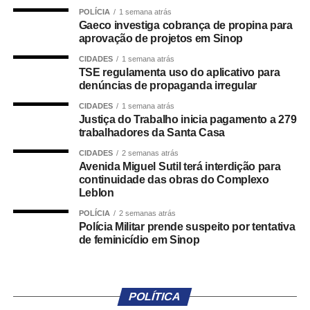
eleitoral.
POLÍCIA
1 semana atrás
Gaeco investiga cobrança de propina para
O objetivo é facilitar a participação da sociedade na
aprovação de projetos em Sinop
fiscalização do cumprimento das regras eleitorais,
CIDADES
1 semana atrás
tornando mais ágil o encaminhamento de informações
TSE regulamenta uso do aplicativo para
sobre eventuais irregularidades.
denúncias de propaganda irregular
CIDADES
1 semana atrás
Como funcionará o Pardal
Justiça do Trabalho inicia pagamento a 279
trabalhadores da Santa Casa
De acordo com a portaria, o sistema será composto por
CIDADES
2 semanas atrás
três módulos:
Avenida Miguel Sutil terá interdição para
continuidade das obras do Complexo
– Pardal Móvel: aplicativo gratuito disponível para
Leblon
smartphones e tablets nas plataformas Google Play e App
POLÍCIA
2 semanas atrás
Store;
Polícia Militar prende suspeito por tentativa
– Pardal ADM: ambiente de uso exclusivo da Justiça
de feminicídio em Sinop
Eleitoral para gestão de dados apresentados em
denúncias relativas à respectiva circunscrição;
– Pardal Web: plataforma destinada ao acompanhamento
POLÍTICA
de estatísticas das denúncias registradas.