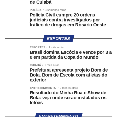
de Cuiabá
legislação eleitoral, de acordo com o tipo de denúncia
selecionado. A medida busca reduzir registros
POLÍCIA
3 semanas atrás
Polícia Civil cumpre 20 ordens
equivocados ou sem fundamento.
judiciais contra investigados por
tráfico de drogas em Rosário Oeste
A classificação sugerida pelo sistema poderá ser alterada
pelo próprio denunciante. Além da descrição do fato, será
ESPORTES
possível anexar fotos, vídeos, áudios ou endereços
eletrônicos relacionados à irregularidade apontada.
ESPORTES
1 mês atrás
Brasil domina Escócia e vence por 3 a
Após o envio, o sistema gerará um número de protocolo
0 em partida da Copa do Mundo
para acompanhamento da denúncia, que poderá ser
CUIABÁ
1 mês atrás
consultada tanto no aplicativo quanto por meio de um link
Prefeitura apresenta projeto Bom de
Bola, Bom de Escola com atletas do
enviado ao e-mail informado pela pessoa denunciante.
exterior
Encaminhamento para outros canais
ENTRETENIMENTO
2 meses atrás
Resultado do Minha Rua é Show de
Bola: veja onde serão instalados os
A portaria também prevê situações em que a denúncia
telões
não se enquadra no escopo do Pardal. Nesses casos, a
pessoa será direcionada para os canais apropriados,
ENTRETENIMENTO