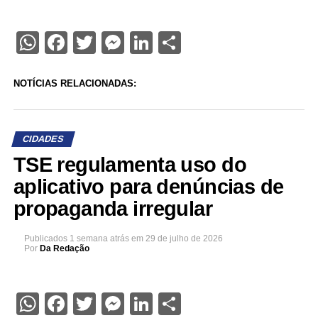
WhatsApp
Facebook
Twitter
Messenger
LinkedIn
Share
NOTÍCIAS RELACIONADAS:
CIDADES
TSE regulamenta uso do
aplicativo para denúncias de
propaganda irregular
Publicados
1 semana atrás
em
29 de julho de 2026
Por
Da Redação
WhatsApp
Facebook
Twitter
Messenger
LinkedIn
Share