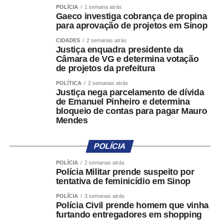
POLÍCIA
1 semana atrás
Gaeco investiga cobrança de propina
Para acessar o aplicativo, a pessoa usuária deverá se
para aprovação de projetos em Sinop
identificar por meio do e-Título ou da plataforma Gov.br. A
norma, contudo, assegura que a identidade da pessoa
CIDADES
2 semanas atrás
Justiça enquadra presidente da
denunciante permanecerá protegida por sigilo,
Câmara de VG e determina votação
independentemente da forma de autenticação utilizada.
de projetos da prefeitura
POLÍTICA
2 semanas atrás
Classificação das denúncias
Justiça nega parcelamento de dívida
de Emanuel Pinheiro e determina
Ao registrar uma nova denúncia, a pessoa usuária deverá
bloqueio de contas para pagar Mauro
Mendes
informar a descrição da suposta irregularidade. Em
seguida, um agente automatizado fará uma classificação
preliminar da ocorrência em duas categorias: propaganda
POLÍCIA
eleitoral irregular na internet e outras formas de
POLÍCIA
2 semanas atrás
propaganda eleitoral irregular.
Polícia Militar prende suspeito por
tentativa de feminicídio em Sinop
Antes do preenchimento das informações
POLÍCIA
3 semanas atrás
complementares, o sistema apresentará orientações
Polícia Civil prende homem que vinha
sobre quais condutas são permitidas ou proibidas pela
furtando entregadores em shopping