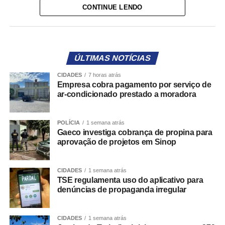
CONTINUE LENDO
o recebimento pelo serviço que declara ter realizado.
A empresa afirma que, até o momento, procura solucionar
a situação de maneira amigável, buscando um
entendimento com a contratante.
ÚLTIMAS NOTÍCIAS
CIDADES
7 horas atrás
COMENTE ABAIXO:
Empresa cobra pagamento por serviço de
ar-condicionado prestado a moradora
WhatsApp
Facebook
Twitter
Messenger
LinkedIn
Share
POLÍCIA
1 semana atrás
Gaeco investiga cobrança de propina para
aprovação de projetos em Sinop
CIDADES
1 semana atrás
TSE regulamenta uso do aplicativo para
denúncias de propaganda irregular
CIDADES
1 semana atrás