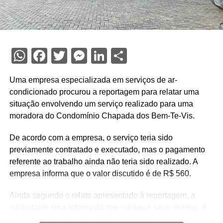
WhatsApp
Facebook
Twitter
Messenger
LinkedIn
Share
Uma empresa especializada em serviços de ar-
condicionado procurou a reportagem para relatar uma
situação envolvendo um serviço realizado para uma
moradora do Condomínio Chapada dos Bem-Te-Vis.
De acordo com a empresa, o serviço teria sido
previamente contratado e executado, mas o pagamento
referente ao trabalho ainda não teria sido realizado. A
empresa informa que o valor discutido é de R$ 560.
Ainda segundo o relato apresentado à reportagem, a
contratante teria informado que conhece seus direitos. A
empresa, por sua vez, afirma que também busca garantir