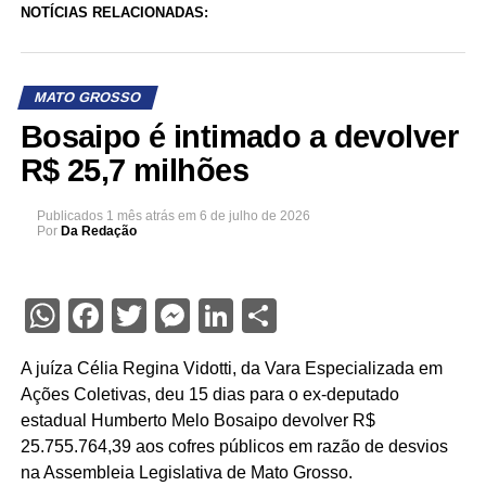
NOTÍCIAS RELACIONADAS:
MATO GROSSO
Bosaipo é intimado a devolver
R$ 25,7 milhões
Publicados
1 mês atrás
em
6 de julho de 2026
Por
Da Redação
WhatsApp
Facebook
Twitter
Messenger
LinkedIn
Share
A juíza Célia Regina Vidotti, da Vara Especializada em
Ações Coletivas, deu 15 dias para o ex-deputado
estadual Humberto Melo Bosaipo devolver R$
25.755.764,39 aos cofres públicos em razão de desvios
na Assembleia Legislativa de Mato Grosso.