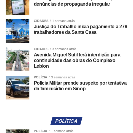
denúncias de propaganda irregular
irmãos contadores eram responsáveis por criar empresas
de fachada para encobrir os desvios.
CIDADES
1 semana atrás
Justiça do Trabalho inicia pagamento a 279
Embora tenha confessado as práticas criminosas, Riva
trabalhadores da Santa Casa
não foi responsabilizado em razão de ter celebrado
acordo de colaboração premiada.
CIDADES
3 semanas atrás
Os réus chegaram a recorrer, mas os pedidos foram
Avenida Miguel Sutil terá interdição para
continuidade das obras do Complexo
negados.
Leblon
Com o trânsito em julgado, o Ministério Público pleiteou o
POLÍCIA
3 semanas atrás
cumprimento da sentença, que estabeleceu o
Polícia Militar prende suspeito por tentativa
de feminicídio em Sinop
ressarcimento ao erário de forma solidária entre os
condenados.
O pedido foi acolhido pela juíza.
POLÍTICA
“Intime-se o requeridos, por seus patronos, para no prazo
de quinze (15) dias, pagar o valor total do débito de R$
POLÍCIA
1 semana atrás