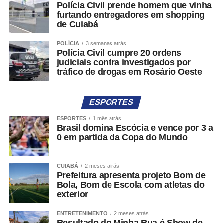
Polícia Civil prende homem que vinha
furtando entregadores em shopping
de Cuiabá
POLÍCIA
3 semanas atrás
Polícia Civil cumpre 20 ordens
judiciais contra investigados por
tráfico de drogas em Rosário Oeste
ESPORTES
ESPORTES
1 mês atrás
Brasil domina Escócia e vence por 3 a
0 em partida da Copa do Mundo
CUIABÁ
2 meses atrás
Prefeitura apresenta projeto Bom de
Bola, Bom de Escola com atletas do
exterior
ENTRETENIMENTO
2 meses atrás
Resultado do Minha Rua é Show de