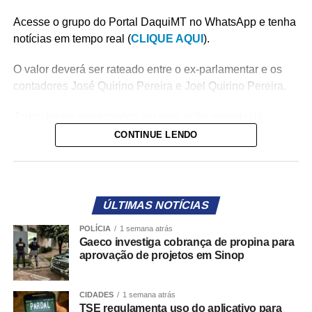
Acesse o grupo do Portal DaquiMT no WhatsApp e tenha
notícias em tempo real (
CLIQUE AQUI
).
O valor deverá ser rateado entre o ex-parlamentar e os
contadores José Quirino Pereira e Joel Quirino Pereira.
Todos foram condenados em uma ação oriunda da
Operação Arca de Noé, que apurou esquemas
CONTINUE LENDO
fraudulentos envolvendo a contratação da empresa
“fantasma” A. Caberlin Publicidade e Eventos para
possibilitar o desvio de R$ 1.819.430,80 entre os anos de
2001 e 2002.
ÚLTIMAS NOTÍCIAS
POLÍCIA
1 semana atrás
Segundo o processo, foram emitidos 32 cheques da
Gaeco investiga cobrança de propina para
ALMT em favor da empresa, sem a prestação dos
aprovação de projetos em Sinop
serviços contratados.
De acordo com os autos, Bosaipo liderou o esquema ao
CIDADES
1 semana atrás
TSE regulamenta uso do aplicativo para
lado do ex-presidente da AL, José Geraldo Riva. Já os