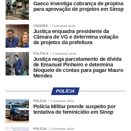
Gaeco investiga cobrança de propina
25.755.764,39 (vinte e cinco milhões, setecentos e
para aprovação de projetos em Sinop
cinquenta e cinco mil, setecentos e sessenta e quatro
reais e trinta e nove centavos), sob pena de incidência de
multa de 10% (dez por cento) sobre o referido valor e
CIDADES
3 semanas atrás
Justiça enquadra presidente da
prosseguimento dos atos executórios, nos termos do art.
Câmara de VG e determina votação
523 e parágrafos, do CPC”, diz trecho do despacho
de projetos da prefeitura
publicado no último dia 2.
POLÍTICA
3 semanas atrás
Justiça nega parcelamento de dívida
COMENTE ABAIXO:
de Emanuel Pinheiro e determina
bloqueio de contas para pagar Mauro
Mendes
WhatsApp
Facebook
Twitter
Messenger
LinkedIn
Share
POLÍCIA
POLÍCIA
3 semanas atrás
Polícia Militar prende suspeito por
tentativa de feminicídio em Sinop
POLÍCIA
3 semanas atrás