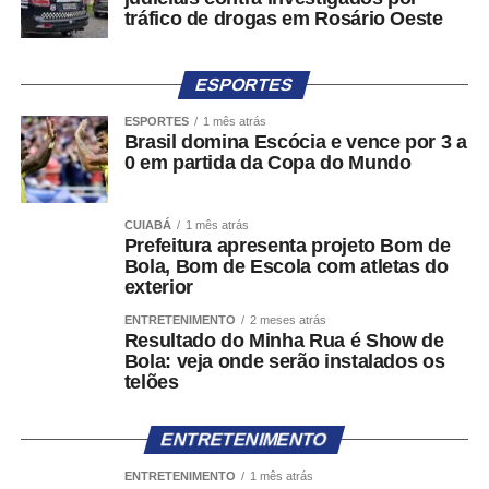
consultada tanto no aplicativo quanto por meio de um link
tráfico de drogas em Rosário Oeste
enviado ao e-mail informado pela pessoa denunciante.
Encaminhamento para outros canais
ESPORTES
A portaria também prevê situações em que a denúncia
ESPORTES
1 mês atrás
Brasil domina Escócia e vence por 3 a
não se enquadra no escopo do Pardal. Nesses casos, a
0 em partida da Copa do Mundo
pessoa será direcionada para os canais apropriados,
como o Sistema de Alertas de Desinformação Eleitoral
(SIADE), utilizado para comunicações relacionadas à
CUIABÁ
1 mês atrás
Prefeitura apresenta projeto Bom de
desinformação capaz de afetar a integridade do processo
Bola, Bom de Escola com atletas do
eleitoral, ou os canais eletrônicos do Ministério Público
exterior
Eleitoral (MPE) da respectiva unidade da Federação,
ENTRETENIMENTO
2 meses atrás
destinados ao recebimento de denúncias sobre crimes
Resultado do Minha Rua é Show de
eleitorais e outros ilícitos que afetem a disputa na
Bola: veja onde serão instalados os
telões
circunscrição.
Gestão pelas unidades da Justiça Eleitoral
ENTRETENIMENTO
ENTRETENIMENTO
1 mês atrás
No Pardal ADM, módulo de uso exclusivo da Justiça