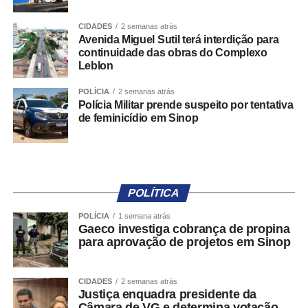
– Pardal Móvel: aplicativo gratuito disponível para
smartphones e tablets nas plataformas Google Play e App
CIDADES
2 semanas atrás
Store;
Avenida Miguel Sutil terá interdição para
continuidade das obras do Complexo
– Pardal ADM: ambiente de uso exclusivo da Justiça
Leblon
Eleitoral para gestão de dados apresentados em
denúncias relativas à respectiva circunscrição;
POLÍCIA
2 semanas atrás
– Pardal Web: plataforma destinada ao acompanhamento
Polícia Militar prende suspeito por tentativa
de feminicídio em Sinop
de estatísticas das denúncias registradas.
Para acessar o aplicativo, a pessoa usuária deverá se
identificar por meio do e-Título ou da plataforma Gov.br. A
norma, contudo, assegura que a identidade da pessoa
POLÍTICA
denunciante permanecerá protegida por sigilo,
independentemente da forma de autenticação utilizada.
POLÍCIA
1 semana atrás
Gaeco investiga cobrança de propina
para aprovação de projetos em Sinop
Classificação das denúncias
Ao registrar uma nova denúncia, a pessoa usuária deverá
CIDADES
2 semanas atrás
Justiça enquadra presidente da
informar a descrição da suposta irregularidade. Em
Câmara de VG e determina votação