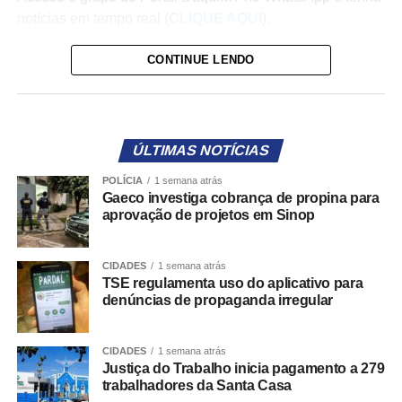
notícias em tempo real (
CLIQUE AQUI
).
A ferramenta estará disponível a partir de 16 de agosto,
CONTINUE LENDO
data de início da propaganda eleitoral, e permitirá que
eleitores encaminhem denúncias diretamente aos
Tribunais Regionais Eleitorais (TREs), responsáveis pelo
exercício do poder de polícia sobre a propaganda
ÚLTIMAS NOTÍCIAS
eleitoral.
POLÍCIA
1 semana atrás
Gaeco investiga cobrança de propina para
O objetivo é facilitar a participação da sociedade na
aprovação de projetos em Sinop
fiscalização do cumprimento das regras eleitorais,
tornando mais ágil o encaminhamento de informações
CIDADES
1 semana atrás
sobre eventuais irregularidades.
TSE regulamenta uso do aplicativo para
denúncias de propaganda irregular
Como funcionará o Pardal
De acordo com a portaria, o sistema será composto por
CIDADES
1 semana atrás
Justiça do Trabalho inicia pagamento a 279
três módulos:
trabalhadores da Santa Casa