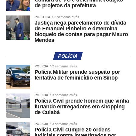
seguida, um agente automatizado fará uma classificação
de projetos da prefeitura
preliminar da ocorrência em duas categorias: propaganda
eleitoral irregular na internet e outras formas de
POLÍTICA
2 semanas atrás
Justiça nega parcelamento de dívida
propaganda eleitoral irregular.
de Emanuel Pinheiro e determina
bloqueio de contas para pagar Mauro
Antes do preenchimento das informações
Mendes
complementares, o sistema apresentará orientações
sobre quais condutas são permitidas ou proibidas pela
POLÍCIA
legislação eleitoral, de acordo com o tipo de denúncia
selecionado. A medida busca reduzir registros
POLÍCIA
2 semanas atrás
Polícia Militar prende suspeito por
equivocados ou sem fundamento.
tentativa de feminicídio em Sinop
A classificação sugerida pelo sistema poderá ser alterada
pelo próprio denunciante. Além da descrição do fato, será
POLÍCIA
3 semanas atrás
Polícia Civil prende homem que vinha
possível anexar fotos, vídeos, áudios ou endereços
furtando entregadores em shopping
eletrônicos relacionados à irregularidade apontada.
de Cuiabá
Após o envio, o sistema gerará um número de protocolo
POLÍCIA
3 semanas atrás
para acompanhamento da denúncia, que poderá ser
Polícia Civil cumpre 20 ordens
judiciais contra investigados por