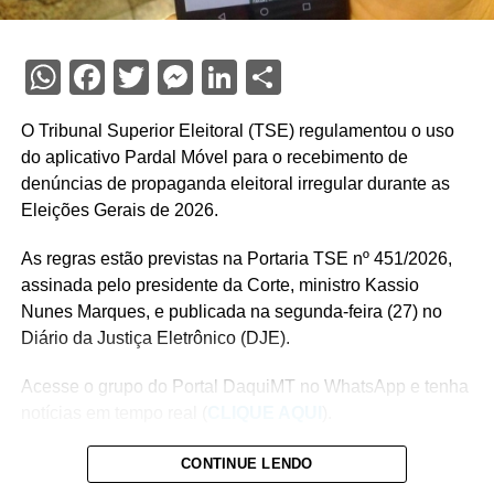
WhatsApp
Facebook
Twitter
Messenger
LinkedIn
Share
O Tribunal Superior Eleitoral (TSE) regulamentou o uso
do aplicativo Pardal Móvel para o recebimento de
denúncias de propaganda eleitoral irregular durante as
Eleições Gerais de 2026.
As regras estão previstas na Portaria TSE nº 451/2026,
assinada pelo presidente da Corte, ministro Kassio
Nunes Marques, e publicada na segunda-feira (27) no
Diário da Justiça Eletrônico (DJE).
Acesse o grupo do Portal DaquiMT no WhatsApp e tenha
notícias em tempo real (
CLIQUE AQUI
).
A ferramenta estará disponível a partir de 16 de agosto,
CONTINUE LENDO
data de início da propaganda eleitoral, e permitirá que