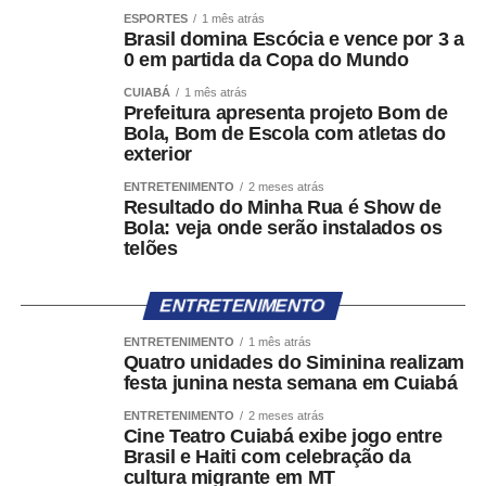
A portaria também prevê situações em que a denúncia
ESPORTES
1 mês atrás
Brasil domina Escócia e vence por 3 a
não se enquadra no escopo do Pardal. Nesses casos, a
0 em partida da Copa do Mundo
pessoa será direcionada para os canais apropriados,
CUIABÁ
1 mês atrás
como o Sistema de Alertas de Desinformação Eleitoral
Prefeitura apresenta projeto Bom de
(SIADE), utilizado para comunicações relacionadas à
Bola, Bom de Escola com atletas do
desinformação capaz de afetar a integridade do processo
exterior
eleitoral, ou os canais eletrônicos do Ministério Público
ENTRETENIMENTO
2 meses atrás
Eleitoral (MPE) da respectiva unidade da Federação,
Resultado do Minha Rua é Show de
Bola: veja onde serão instalados os
destinados ao recebimento de denúncias sobre crimes
telões
eleitorais e outros ilícitos que afetem a disputa na
circunscrição.
ENTRETENIMENTO
Gestão pelas unidades da Justiça Eleitoral
ENTRETENIMENTO
1 mês atrás
Quatro unidades do Siminina realizam
No Pardal ADM, módulo de uso exclusivo da Justiça
festa junina nesta semana em Cuiabá
Eleitoral, os Tribunais Regionais Eleitorais e os juízos
ENTRETENIMENTO
2 meses atrás
eleitorais poderão gerenciar as denúncias recebidas por
Cine Teatro Cuiabá exibe jogo entre
meio de diferentes perfis de acesso, como administrador,
Brasil e Haiti com celebração da
cultura migrante em MT
triagem, cartório e consulta. O sistema também permitirá