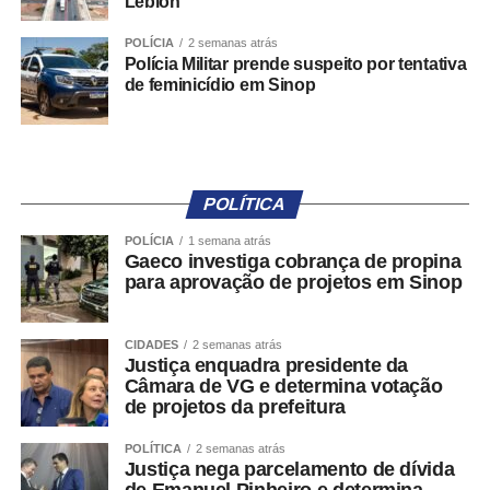
Leblon
Eleitoral para gestão de dados apresentados em
denúncias relativas à respectiva circunscrição;
POLÍCIA
2 semanas atrás
– Pardal Web: plataforma destinada ao acompanhamento
Polícia Militar prende suspeito por tentativa
de feminicídio em Sinop
de estatísticas das denúncias registradas.
Para acessar o aplicativo, a pessoa usuária deverá se
identificar por meio do e-Título ou da plataforma Gov.br. A
norma, contudo, assegura que a identidade da pessoa
POLÍTICA
denunciante permanecerá protegida por sigilo,
independentemente da forma de autenticação utilizada.
POLÍCIA
1 semana atrás
Gaeco investiga cobrança de propina
para aprovação de projetos em Sinop
Classificação das denúncias
Ao registrar uma nova denúncia, a pessoa usuária deverá
CIDADES
2 semanas atrás
Justiça enquadra presidente da
informar a descrição da suposta irregularidade. Em
Câmara de VG e determina votação
seguida, um agente automatizado fará uma classificação
de projetos da prefeitura
preliminar da ocorrência em duas categorias: propaganda
eleitoral irregular na internet e outras formas de
POLÍTICA
2 semanas atrás
Justiça nega parcelamento de dívida
propaganda eleitoral irregular.
de Emanuel Pinheiro e determina