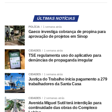
eleitores encaminhem denúncias diretamente aos
Tribunais Regionais Eleitorais (TREs), responsáveis pelo
exercício do poder de polícia sobre a propaganda
ÚLTIMAS NOTÍCIAS
eleitoral.
POLÍCIA
1 semana atrás
Gaeco investiga cobrança de propina para
O objetivo é facilitar a participação da sociedade na
aprovação de projetos em Sinop
fiscalização do cumprimento das regras eleitorais,
tornando mais ágil o encaminhamento de informações
CIDADES
1 semana atrás
sobre eventuais irregularidades.
TSE regulamenta uso do aplicativo para
denúncias de propaganda irregular
Como funcionará o Pardal
De acordo com a portaria, o sistema será composto por
CIDADES
1 semana atrás
Justiça do Trabalho inicia pagamento a 279
três módulos:
trabalhadores da Santa Casa
– Pardal Móvel: aplicativo gratuito disponível para
smartphones e tablets nas plataformas Google Play e App
CIDADES
2 semanas atrás
Store;
Avenida Miguel Sutil terá interdição para
continuidade das obras do Complexo
– Pardal ADM: ambiente de uso exclusivo da Justiça