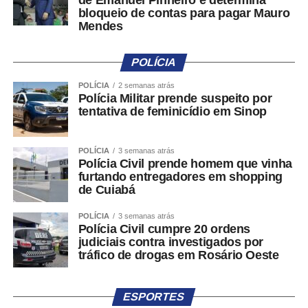
bloqueio de contas para pagar Mauro
Antes do preenchimento das informações
Mendes
complementares, o sistema apresentará orientações
sobre quais condutas são permitidas ou proibidas pela
POLÍCIA
legislação eleitoral, de acordo com o tipo de denúncia
selecionado. A medida busca reduzir registros
POLÍCIA
2 semanas atrás
Polícia Militar prende suspeito por
equivocados ou sem fundamento.
tentativa de feminicídio em Sinop
A classificação sugerida pelo sistema poderá ser alterada
pelo próprio denunciante. Além da descrição do fato, será
POLÍCIA
3 semanas atrás
Polícia Civil prende homem que vinha
possível anexar fotos, vídeos, áudios ou endereços
furtando entregadores em shopping
eletrônicos relacionados à irregularidade apontada.
de Cuiabá
Após o envio, o sistema gerará um número de protocolo
POLÍCIA
3 semanas atrás
para acompanhamento da denúncia, que poderá ser
Polícia Civil cumpre 20 ordens
judiciais contra investigados por
consultada tanto no aplicativo quanto por meio de um link
tráfico de drogas em Rosário Oeste
enviado ao e-mail informado pela pessoa denunciante.
Encaminhamento para outros canais
ESPORTES