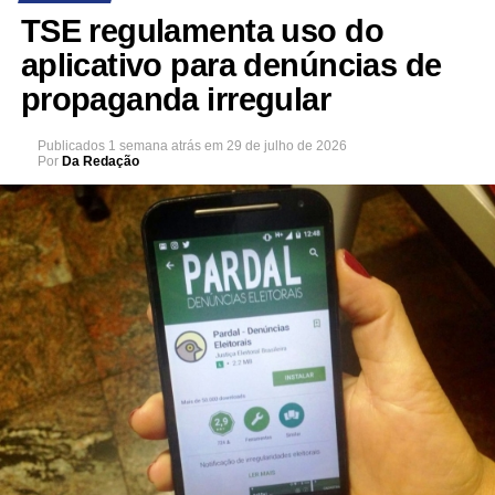
TSE regulamenta uso do
aplicativo para denúncias de
propaganda irregular
Publicados
1 semana atrás
em
29 de julho de 2026
Por
Da Redação