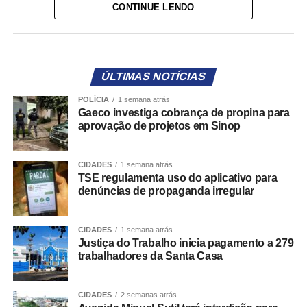
A ferramenta estará disponível a partir de 16 de agosto,
CONTINUE LENDO
data de início da propaganda eleitoral, e permitirá que
eleitores encaminhem denúncias diretamente aos
Tribunais Regionais Eleitorais (TREs), responsáveis pelo
exercício do poder de polícia sobre a propaganda
ÚLTIMAS NOTÍCIAS
eleitoral.
POLÍCIA
1 semana atrás
Gaeco investiga cobrança de propina para
O objetivo é facilitar a participação da sociedade na
aprovação de projetos em Sinop
fiscalização do cumprimento das regras eleitorais,
tornando mais ágil o encaminhamento de informações
CIDADES
1 semana atrás
sobre eventuais irregularidades.
TSE regulamenta uso do aplicativo para
denúncias de propaganda irregular
Como funcionará o Pardal
De acordo com a portaria, o sistema será composto por
CIDADES
1 semana atrás
Justiça do Trabalho inicia pagamento a 279
três módulos:
trabalhadores da Santa Casa
– Pardal Móvel: aplicativo gratuito disponível para
smartphones e tablets nas plataformas Google Play e App
CIDADES
2 semanas atrás