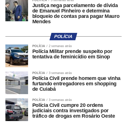
POLÍTICA
3 semanas atrás
Justiça nega parcelamento de dívida
propaganda eleitoral irregular.
de Emanuel Pinheiro e determina
bloqueio de contas para pagar Mauro
Antes do preenchimento das informações
Mendes
complementares, o sistema apresentará orientações
sobre quais condutas são permitidas ou proibidas pela
POLÍCIA
legislação eleitoral, de acordo com o tipo de denúncia
selecionado. A medida busca reduzir registros
POLÍCIA
2 semanas atrás
Polícia Militar prende suspeito por
equivocados ou sem fundamento.
tentativa de feminicídio em Sinop
A classificação sugerida pelo sistema poderá ser alterada
pelo próprio denunciante. Além da descrição do fato, será
POLÍCIA
3 semanas atrás
Polícia Civil prende homem que vinha
possível anexar fotos, vídeos, áudios ou endereços
furtando entregadores em shopping
eletrônicos relacionados à irregularidade apontada.
de Cuiabá
Após o envio, o sistema gerará um número de protocolo
POLÍCIA
3 semanas atrás
para acompanhamento da denúncia, que poderá ser
Polícia Civil cumpre 20 ordens
judiciais contra investigados por
consultada tanto no aplicativo quanto por meio de um link
tráfico de drogas em Rosário Oeste
enviado ao e-mail informado pela pessoa denunciante.