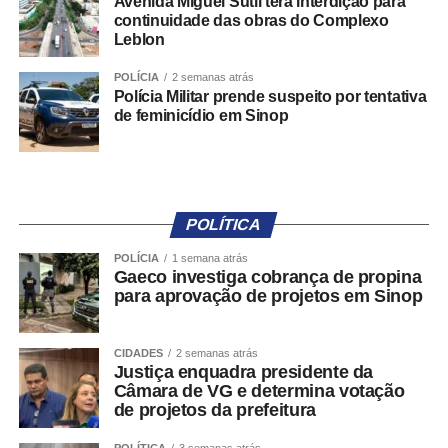
Store;
Avenida Miguel Sutil terá interdição para
continuidade das obras do Complexo
– Pardal ADM: ambiente de uso exclusivo da Justiça
Leblon
Eleitoral para gestão de dados apresentados em
denúncias relativas à respectiva circunscrição;
POLÍCIA
2 semanas atrás
– Pardal Web: plataforma destinada ao acompanhamento
Polícia Militar prende suspeito por tentativa
de feminicídio em Sinop
de estatísticas das denúncias registradas.
Para acessar o aplicativo, a pessoa usuária deverá se
identificar por meio do e-Título ou da plataforma Gov.br. A
norma, contudo, assegura que a identidade da pessoa
POLÍTICA
denunciante permanecerá protegida por sigilo,
independentemente da forma de autenticação utilizada.
POLÍCIA
1 semana atrás
Gaeco investiga cobrança de propina
para aprovação de projetos em Sinop
Classificação das denúncias
Ao registrar uma nova denúncia, a pessoa usuária deverá
CIDADES
2 semanas atrás
Justiça enquadra presidente da
informar a descrição da suposta irregularidade. Em
Câmara de VG e determina votação
seguida, um agente automatizado fará uma classificação
de projetos da prefeitura
preliminar da ocorrência em duas categorias: propaganda
eleitoral irregular na internet e outras formas de