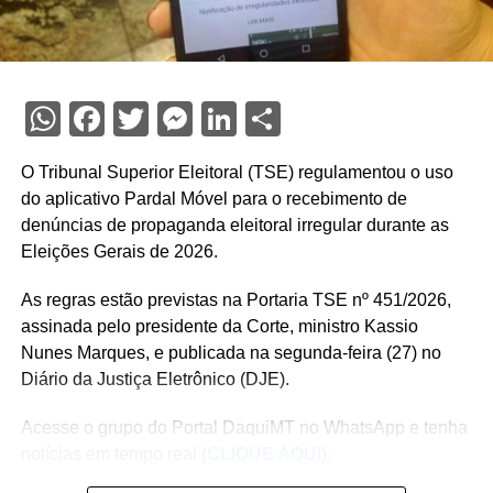
WhatsApp
Facebook
Twitter
Messenger
LinkedIn
Share
O Tribunal Superior Eleitoral (TSE) regulamentou o uso
do aplicativo Pardal Móvel para o recebimento de
denúncias de propaganda eleitoral irregular durante as
Eleições Gerais de 2026.
As regras estão previstas na Portaria TSE nº 451/2026,
assinada pelo presidente da Corte, ministro Kassio
Nunes Marques, e publicada na segunda-feira (27) no
Diário da Justiça Eletrônico (DJE).
Acesse o grupo do Portal DaquiMT no WhatsApp e tenha
notícias em tempo real (
CLIQUE AQUI
).