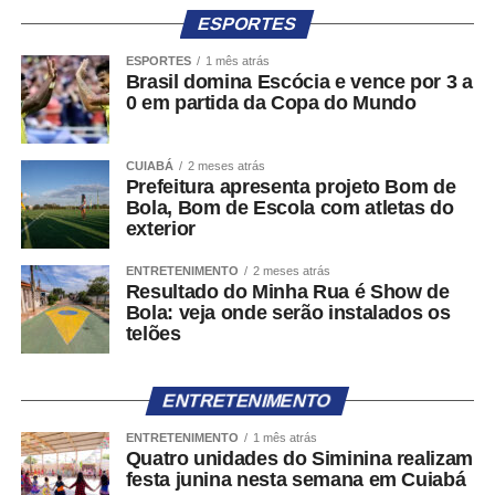
Encaminhamento para outros canais
ESPORTES
A portaria também prevê situações em que a denúncia
ESPORTES
1 mês atrás
Brasil domina Escócia e vence por 3 a
não se enquadra no escopo do Pardal. Nesses casos, a
0 em partida da Copa do Mundo
pessoa será direcionada para os canais apropriados,
como o Sistema de Alertas de Desinformação Eleitoral
(SIADE), utilizado para comunicações relacionadas à
CUIABÁ
2 meses atrás
Prefeitura apresenta projeto Bom de
desinformação capaz de afetar a integridade do processo
Bola, Bom de Escola com atletas do
eleitoral, ou os canais eletrônicos do Ministério Público
exterior
Eleitoral (MPE) da respectiva unidade da Federação,
ENTRETENIMENTO
2 meses atrás
destinados ao recebimento de denúncias sobre crimes
Resultado do Minha Rua é Show de
eleitorais e outros ilícitos que afetem a disputa na
Bola: veja onde serão instalados os
circunscrição.
telões
Gestão pelas unidades da Justiça Eleitoral
ENTRETENIMENTO
No Pardal ADM, módulo de uso exclusivo da Justiça
ENTRETENIMENTO
1 mês atrás
Eleitoral, os Tribunais Regionais Eleitorais e os juízos
Quatro unidades do Siminina realizam
eleitorais poderão gerenciar as denúncias recebidas por
festa junina nesta semana em Cuiabá