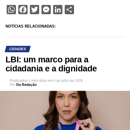
WhatsApp
Facebook
Twitter
Messenger
LinkedIn
Share
NOTÍCIAS RELACIONADAS:
CIDADES
LBI: um marco para a
cidadania e a dignidade
Publicados
1 mês atrás
em
6 de julho de 2026
Por
Da Redação