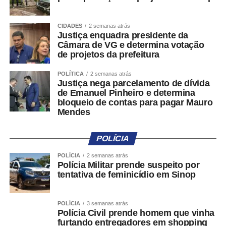
É um direito. E direitos só existem plenamente quando
são conhecidos, respeitados e efetivamente garantidos.
CIDADES
2 semanas atrás
Ainda temos muitos desafios pela frente, desde a oferta
Justiça enquadra presidente da
Câmara de VG e determina votação
de serviços públicos até a eliminação de preconceitos
de projetos da prefeitura
que continuam limitando vidas. Mas cada avanço
demonstra que é possível construir uma cidade mais justa
POLÍTICA
2 semanas atrás
quando escolhemos ouvir quem historicamente foi
Justiça nega parcelamento de dívida
de Emanuel Pinheiro e determina
invisibilizado.
bloqueio de contas para pagar Mauro
Mendes
Celebrar a Lei Brasileira de Inclusão é reconhecer as
conquistas alcançadas, mas, acima de tudo, lembrar que
POLÍCIA
uma sociedade verdadeiramente inclusiva é construída
todos os dias, por meio de decisões, atitudes e políticas
POLÍCIA
2 semanas atrás
Polícia Militar prende suspeito por
públicas que coloquem a dignidade humana acima de
tentativa de feminicídio em Sinop
qualquer barreira.
COMENTE ABAIXO:
POLÍCIA
3 semanas atrás
Polícia Civil prende homem que vinha
furtando entregadores em shopping