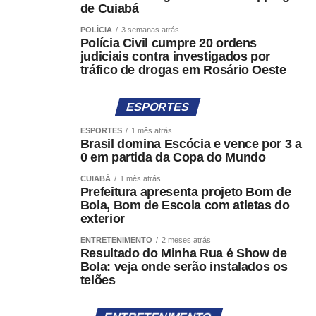
WhatsApp
Facebook
Twitter
Messenger
LinkedIn
Share
de Cuiabá
POLÍCIA
3 semanas atrás
Polícia Civil cumpre 20 ordens
judiciais contra investigados por
tráfico de drogas em Rosário Oeste
ESPORTES
ESPORTES
1 mês atrás
Brasil domina Escócia e vence por 3 a
0 em partida da Copa do Mundo
CUIABÁ
1 mês atrás
Prefeitura apresenta projeto Bom de
Bola, Bom de Escola com atletas do
exterior
ENTRETENIMENTO
2 meses atrás
Resultado do Minha Rua é Show de
Bola: veja onde serão instalados os
telões