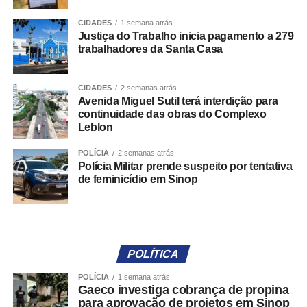
Conscientização e Responsabilidade Parental de
CIDADES
1 semana atrás
Crianças e Adolescentes com Deficiência, reforçando que
Justiça do Trabalho inicia pagamento a 279
o cuidado, a inclusão e o desenvolvimento dessas
trabalhadores da Santa Casa
crianças exigem uma rede de apoio fortalecida e uma
sociedade mais consciente.
CIDADES
2 semanas atrás
Avenida Miguel Sutil terá interdição para
Outro avanço importante foi assegurar às mulheres
continuidade das obras do Complexo
surdas o direito de contar com intérprete de Libras
Leblon
durante todo o processo de pré-parto, parto e pós-parto
POLÍCIA
2 semanas atrás
imediato. Humanizar o atendimento também significa
Polícia Militar prende suspeito por tentativa
garantir comunicação, autonomia e segurança em um dos
de feminicídio em Sinop
momentos mais importantes da vida. Da mesma forma, a
proposta de incluir o símbolo do Cordão de Girassol e
outras identificações de deficiências ocultas nas
sinalizações de prioridade amplia o reconhecimento de
POLÍTICA
pessoas cujas necessidades nem sempre são visíveis,
mas que merecem o mesmo respeito e acolhimento.
POLÍCIA
1 semana atrás
Gaeco investiga cobrança de propina
para aprovação de projetos em Sinop
A LBI nos ensina que inclusão não é favor, nem privilégio.