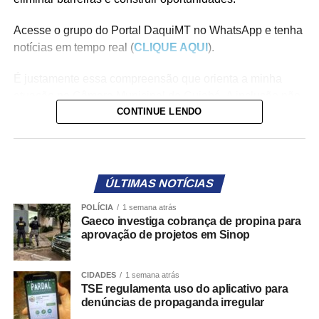
Acesse o grupo do Portal DaquiMT no WhatsApp e tenha
notícias em tempo real (
CLIQUE AQUI
).
É justamente essa compreensão que orienta a minha
atuação na Câmara Municipal de Cuiabá. A inclusão não
CONTINUE LENDO
acontece apenas quando reconhecemos direitos no
papel. Ela se concretiza quando transformamos esses
direitos em políticas públicas, em informação acessível,
em atendimento humanizado e em respeito à diversidade
humana.
ÚLTIMAS NOTÍCIAS
POLÍCIA
1 semana atrás
Foi com esse propósito que apresentei leis voltadas para
Gaeco investiga cobrança de propina para
fortalecer a autonomia e a dignidade das pessoas com
aprovação de projetos em Sinop
deficiência e de suas famílias. A publicização da jornada
do autista, por exemplo, garante que a população saiba
CIDADES
1 semana atrás
onde buscar diagnóstico, terapias e medicamentos na
TSE regulamenta uso do aplicativo para
rede municipal. Informação também é acessibilidade.
denúncias de propaganda irregular
Também aprovamos a criação da Semana Municipal de