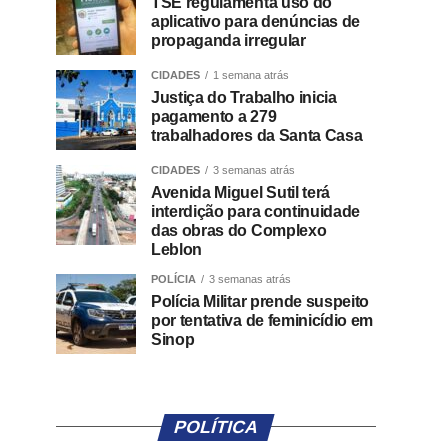
TSE regulamenta uso do
aplicativo para denúncias de
propaganda irregular
CIDADES
1 semana atrás
Justiça do Trabalho inicia
pagamento a 279
trabalhadores da Santa Casa
CIDADES
3 semanas atrás
Avenida Miguel Sutil terá
interdição para continuidade
das obras do Complexo
Leblon
POLÍCIA
3 semanas atrás
Polícia Militar prende suspeito
por tentativa de feminicídio em
Sinop
POLÍTICA