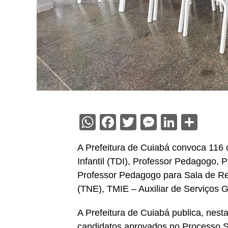
WhatsApp
Facebook
Twitter
Messenge
Linked
Sha
A Prefeitura de Cuiabá convoca 116 
Infantil (TDI), Professor Pedagogo, 
Professor Pedagogo para Sala de Rec
(TNE), TMIE – Auxiliar de Serviços G
A Prefeitura de Cuiabá publica, nest
candidatos aprovados no Processo Se