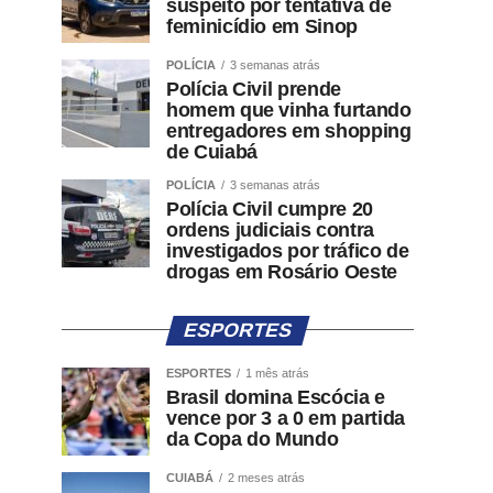
suspeito por tentativa de
feminicídio em Sinop
POLÍCIA
3 semanas atrás
Polícia Civil prende
homem que vinha furtando
entregadores em shopping
de Cuiabá
POLÍCIA
3 semanas atrás
Polícia Civil cumpre 20
ordens judiciais contra
investigados por tráfico de
drogas em Rosário Oeste
ESPORTES
ESPORTES
1 mês atrás
Brasil domina Escócia e
vence por 3 a 0 em partida
da Copa do Mundo
CUIABÁ
2 meses atrás