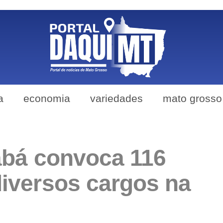
a
economia
variedades
mato grosso
iabá convoca 116
diversos cargos na