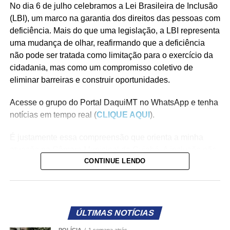
No dia 6 de julho celebramos a Lei Brasileira de Inclusão
(LBI), um marco na garantia dos direitos das pessoas com
deficiência. Mais do que uma legislação, a LBI representa
uma mudança de olhar, reafirmando que a deficiência
não pode ser tratada como limitação para o exercício da
cidadania, mas como um compromisso coletivo de
eliminar barreiras e construir oportunidades.
Acesse o grupo do Portal DaquiMT no WhatsApp e tenha
notícias em tempo real (
CLIQUE AQUI
).
É justamente essa compreensão que orienta a minha
atuação na Câmara Municipal de Cuiabá. A inclusão não
CONTINUE LENDO
acontece apenas quando reconhecemos direitos no
papel. Ela se concretiza quando transformamos esses
direitos em políticas públicas, em informação acessível,
em atendimento humanizado e em respeito à diversidade
humana.
ÚLTIMAS NOTÍCIAS