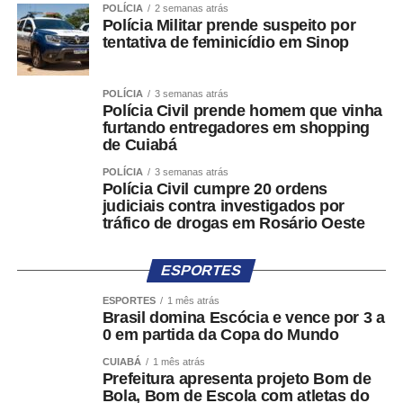
todos os dias, por meio de decisões, atitudes e políticas
POLÍCIA
2 semanas atrás
Polícia Militar prende suspeito por
públicas que coloquem a dignidade humana acima de
tentativa de feminicídio em Sinop
qualquer barreira.
COMENTE ABAIXO:
POLÍCIA
3 semanas atrás
Polícia Civil prende homem que vinha
furtando entregadores em shopping
de Cuiabá
WhatsApp
Facebook
Twitter
Messenger
LinkedIn
Share
POLÍCIA
3 semanas atrás
Polícia Civil cumpre 20 ordens
judiciais contra investigados por
tráfico de drogas em Rosário Oeste
ESPORTES
ESPORTES
1 mês atrás
Brasil domina Escócia e vence por 3 a
0 em partida da Copa do Mundo
CUIABÁ
1 mês atrás
Prefeitura apresenta projeto Bom de
Bola, Bom de Escola com atletas do