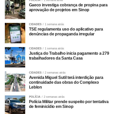
POLÍCIA
1 semana atrás
Foi com esse propósito que apresentei leis voltadas para
Gaeco investiga cobrança de propina para
fortalecer a autonomia e a dignidade das pessoas com
aprovação de projetos em Sinop
deficiência e de suas famílias. A publicização da jornada
do autista, por exemplo, garante que a população saiba
CIDADES
1 semana atrás
onde buscar diagnóstico, terapias e medicamentos na
TSE regulamenta uso do aplicativo para
rede municipal. Informação também é acessibilidade.
denúncias de propaganda irregular
Também aprovamos a criação da Semana Municipal de
Conscientização e Responsabilidade Parental de
CIDADES
1 semana atrás
Crianças e Adolescentes com Deficiência, reforçando que
Justiça do Trabalho inicia pagamento a 279
o cuidado, a inclusão e o desenvolvimento dessas
trabalhadores da Santa Casa
crianças exigem uma rede de apoio fortalecida e uma
sociedade mais consciente.
CIDADES
2 semanas atrás
Avenida Miguel Sutil terá interdição para
Outro avanço importante foi assegurar às mulheres
continuidade das obras do Complexo
surdas o direito de contar com intérprete de Libras
Leblon
durante todo o processo de pré-parto, parto e pós-parto
POLÍCIA
2 semanas atrás
imediato. Humanizar o atendimento também significa
Polícia Militar prende suspeito por tentativa
garantir comunicação, autonomia e segurança em um dos
de feminicídio em Sinop
momentos mais importantes da vida. Da mesma forma, a