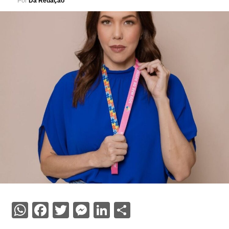
Por
Da Redação
WhatsApp
Facebook
Twitter
Messenger
LinkedIn
Share