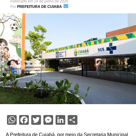
Publicado em
24 de junho de 2026
Por
PREFEITURA DE CUIABA
WhatsApp
Facebook
Twitter
Messenger
LinkedIn
Share
A Prefeitura de Cuiabá, por meio da Secretaria Municipal