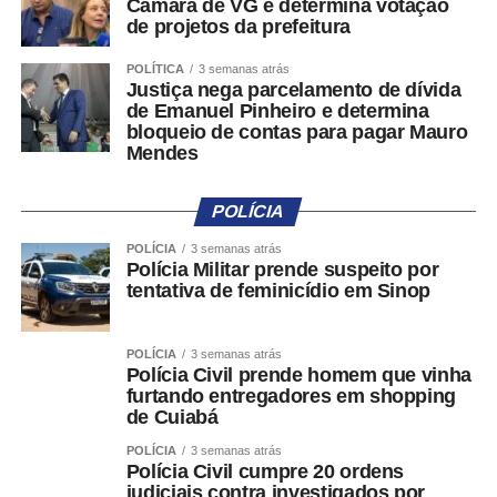
Câmara de VG e determina votação
de serviços públicos até a eliminação de preconceitos
de projetos da prefeitura
que continuam limitando vidas. Mas cada avanço
demonstra que é possível construir uma cidade mais justa
POLÍTICA
3 semanas atrás
quando escolhemos ouvir quem historicamente foi
Justiça nega parcelamento de dívida
de Emanuel Pinheiro e determina
invisibilizado.
bloqueio de contas para pagar Mauro
Mendes
Celebrar a Lei Brasileira de Inclusão é reconhecer as
conquistas alcançadas, mas, acima de tudo, lembrar que
POLÍCIA
uma sociedade verdadeiramente inclusiva é construída
todos os dias, por meio de decisões, atitudes e políticas
POLÍCIA
3 semanas atrás
Polícia Militar prende suspeito por
públicas que coloquem a dignidade humana acima de
tentativa de feminicídio em Sinop
qualquer barreira.
COMENTE ABAIXO:
POLÍCIA
3 semanas atrás
Polícia Civil prende homem que vinha
furtando entregadores em shopping
WhatsApp
Facebook
Twitter
Messenger
LinkedIn
Share
de Cuiabá
POLÍCIA
3 semanas atrás
Polícia Civil cumpre 20 ordens
judiciais contra investigados por