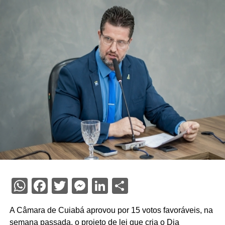
WhatsApp
Facebook
Twitter
Messenger
LinkedIn
Share
A Câmara de Cuiabá aprovou por 15 votos favoráveis, na
semana passada, o projeto de lei que cria o Dia